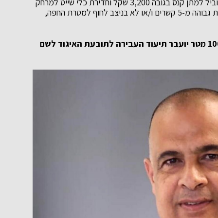
מקו שפל המים (גבול 300 מטר מסומן במצוף צהוב) תוביל למתן קנס בגובה 3,200 שקל וחדירת כלי שייט למרחק
של 300 מטר ומטה, בחוף שאינו מוכרז לרחצה, במהירות גבוהה מ-5 קשרים ו/או לא בניצב לחוף למטרת החפה,
כאשר מרחק כלי השייט מקו שפל המים יפחת מ-100 מטר יועבר תיעוד העבירה לתובעת האיגוד לשם