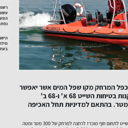
רשות
עשור
המעג
נפתח
הישג
מילר
בעול
כפל המרחק מקו שפל המים אשר יאפשר
הגשת כתב אישום עקב עבירה על תקנות בטיחות השייט 68 א' ו-68 ב'
מרחק של 50 מטר למרחק של 100 מטר. בהתאם למדיניות תחל האכיפה
מובהר כי, לפי תקנת בטיחות השייט 68 א', חדירת כלי שייט לתחום חוף מוכרז לרחצה למרחק של 300 מטר ומטה