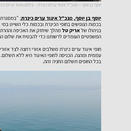
יוסף בן יוסף – מנכ"ל איגוד ערים כינרת – צילום איגוד ערים כינ
יוסף בן יוסף, מנכ"ל איגוד ערים כינרת
:
"במסגרת הפ
בכמות הנופשים בחופי הכינרת ובכמות כלי השייט במי
בניהולו של
אריק טל
מהלך שיחזק את האכיפה וההרתע
המשפטיים העומדים לרשותנו כדי להבטיח את שלום הנו
חופי איגוד ערים כינרת משלבים אזורי רחצה לצד אזור
עממית ומהנה. הכניסה לחופי האיגוד היא ללא תשלום.
בכל החופים תשלום החניה זהה.