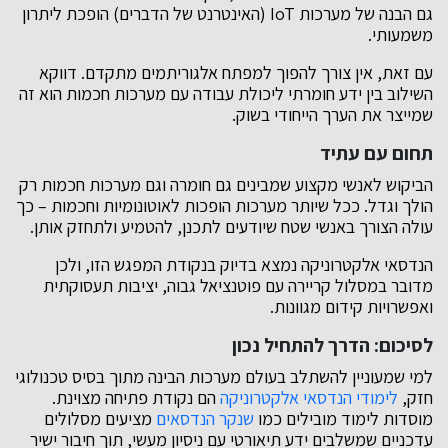
גם הבנה של מערכות IoT (האינטרנט של הדברים) הופכת ליתרון
משמעותי.
עם זאת, אין צורך להפוך למפתח אלגוריתמים מתקדם. דווקא
השילוב בין ידע חומרתי ליכולת עבודה עם מערכות חכמות הוא זה
שמייצר את הערך הייחודי בשוק.
תחום עם עתיד
הביקוש לאנשי מקצוע שמבינים גם חומרה וגם מערכות חכמות רק
הולך וגדל. ככל שיותר מערכות הופכות לאוטונומיות וחכמות – כך
עולה הצורך באנשי שטח שיודעים לתכנן, להטמיע ולתחזק אותן.
הנדסאי אלקטרוניקה נמצא בדיוק בנקודת המפגש הזו, ולכן
מדובר במסלול קריירה עם פוטנציאל גבוה, יציבות תעסוקתית
ואפשרויות קידום מגוונות.
לסיכום: הדרך להתחיל נכון
למי שמעוניין להשתלב בעולם מערכות הבינה מתוך בסיס טכנולוגי
חזק,
לימודי הנדסאי אלקטרוניקה
הם נקודת פתיחה מצוינת.
מוסדות לימוד מובילים כמו
שנקר הנדסאים
מציעים מסלולים
עדכניים שמשלבים ידע תיאורטי עם ניסיון מעשי, תוך חיבור ישיר