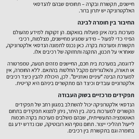
חיישנים, תקשורת ובקרה – תחומים שבהם להנדסאי
האלקטרוניקה יש יתרון ברור.
החיבור בין חומרה לבינה
מערכות בינה אינן פועלות בוואקום. הן זקוקות למידע מהעולם
הפיזי כדי לפעול – מידע שמגיע מחיישנים, מצלמות, רכיבי
תקשורת ומערכות בקרה. כאן נכנס לתמונה הנדסאי אלקטרוניקה,
שאחראי על תכנון, התקנה ותחזוקה של רכיבים אלו.
לדוגמה, במערכת בית חכם, החיישנים מזהים תנועה, טמפרטורה
או תאורה, והאלגוריתם מקבל החלטות בהתאם. ללא החומרה, אין
למערכת הבינה “עיניים ואוזניים”. לכן, היכולת להבין כיצד רכיבים
אלקטרוניים עובדים וכיצד הם מתקשרים ביניהם היא קריטית.
תפקידים מרכזיים בשוק העבודה
הנדסאי אלקטרוניקה יכול להשתלב במגוון רחב של תפקידים
הקשורים למערכות בינה. בין היתר, ניתן למצוא תפקידים בתחום
האוטומציה התעשייתית, שבהם משלבים מערכות בקרה חכמות
לייעול תהליכי ייצור. תחום נוסף הוא רובוטיקה, שבו נדרש ידע גם
בחומרה וגם בתקשורת בין רכיבים.