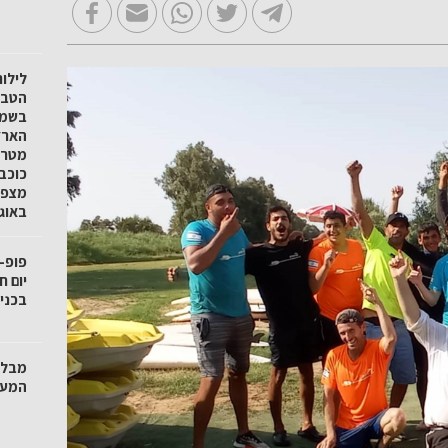
לילו
הטבע 
בשמו
הארץ
מטר 
כוכב
באוגוסט
פופ-
בכניס
מבלי
המער