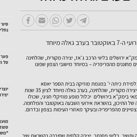
סיור 
נחלי 
"א ירושלים בליווי הרכב ג'אז, יצירה מקורית, שהלחינה
סל הק
 מחוננים מהפריפריה – במיוחד מישובי הצפון שפונו
למידת כיתה י' במגמת מוזיקה בבית הספר יאסא
יוצרי
למצטיינים, תשיר על בימת הגאלה באימק"א ירושלים, יצירה מקורית, שהלחינה, בערב גאלה מיוחד לציון 35 שנות
יציר
ות לבית הספר. ערב הגאלה החגיגי, שייערך ב 7 במאי בימק"א בירושלים יכלול מופע מוזיקלי חגיגי, שכולו
ה של התיכון, בהשראת אירועי השבעה באוקטובר והמלחמה.
יינים מהפריפריה ובעיקר מאזורי העימות בצפון ובדרום.
"משק
תשיר, בליווי פסנתר, יצירה קלסית שחיברה בהשראת שיר