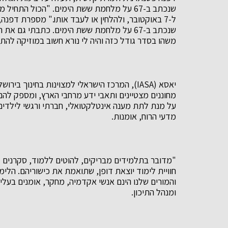
שנכתב ב-67 על מלחמת ששת הימים. "הכול התח
ל-7 באוקטובר, ולהלחין או לעבד אותו." מספרת דפנ
שנכתב ב-67 על מלחמת ששת הימים. כתבתי גם 
משהו בסדר גודל כזה והיה לי נורא חשוב במוזיקה להת
יאסא (IASA), המרכז הישראלי למצוינות בחינוך ב
מחוננים מצטיינים ותאבי ידע מרחבי הארץ, ומספק להם
על מנת לתת מענה אינטלקטואלי, חברתי ורגשי לילדים 
מדעי הרוח, אומנות.
"מדובר בתלמידים מבריקים, להוטים ללמוד, סקרנים 
חוויית לימוד יוצאת דופן, שתואמת את כישוריהם. הלי
והמורים שלנו הינם אנשי אקדמיה, מחקר, אומנים בעלי ש
ומנהל התיכון.