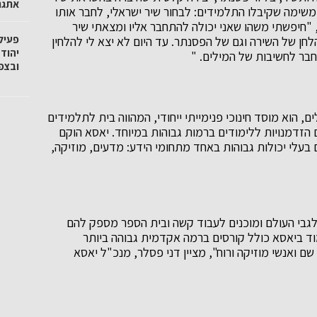
אתגר
יל ממשימה שקיבלו התלמידים: לבחור שיר ישראלי, לחבר אותו
ה, "חיפשתי משהו שאני יכולה להתחבר אליו ומצאתי שיר
פעיל
את הלחן של השירה וגם של הפסנתר. עד היום לא יצא לי להלחין
יהוד
חבר לחשיבות של המילים. "
ובצפו
ירושלים, הוא מוסד חינוכי פנימייתי ייחודי, המהווה בית לתלמידים
 הזדמנויות ללימודים ברמות גבוהות במיוחד. יאסא הוקם
בעלי יכולות גבוהות באחד מתחומי הידע: מדעים, מוזיקה,
לגבי העולם ומוכנים לעבוד קשה ובית הספר מספק להם
מוד ביאסא כולל קורסים ברמה אקדמית גבוהה ביותר
ם ואנשי מוזיקה ורוח", מציין דני פסלר, מנכ"ל יאסא