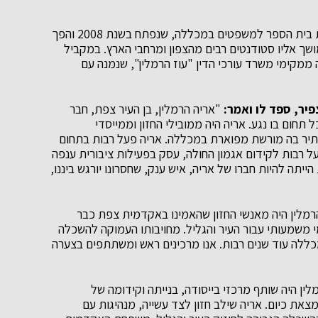
אחד המהלכים המשמעותיים בהם היה שותף היה הקמת בית הספר למשפטים במכללה, שנפתח בשנת 2008 והפך
שך אליו סטודנטים רבים מהצפון ומרחבי הארץ. במקביל
ממקימי משרד עורכי הדין "עוז הרמלין", שנמנה עם
יר, ספד לו ואמר:
"אריה הרמלין, בן העיר צפת, חבר
ל תחום בו נגע. אריה היה ממובילי החזון וממייסדי
ותיר בה מורשת מפוארת במכללה. אריה פעל רבות בתחום
 רבות לקידום אגמון החולה, עסק בפעילות ציבורית ענפה
ייתה להיות חברו של אריה, איש ענק, שחסרונו יורגש ביננו,
מלין היה מאנשי החזון שהאמינו באקדמית צפת כבר
שמעותי עבור העיר והגליל. מחויבותו העמוקה להשכלה
ללה עוד שנים רבות. אנו מרכינים ראש ומשתתפים בצערה
ין היה שותף מרכזי בייסודה, בנייתה וקידומה של
ת כיום. אריה שילב חזון לצד עשייה, מנהיגות עם