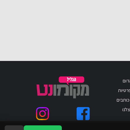
דום
פרטיות
כותבים
לנו