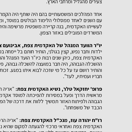
צעירים מהגליל ומרחבי הארץ.
עם השנים לאחד ממסלולי הלימוד הבולטים במוסד, ומו
לעשייתו האקדמית, בנה קריירה משפטית מרשימה והיה 
המשרדים המובילים באזור הצפון.
יו"ר הוועד המנהל של האקדמית צפת, אבינועם צפ
ילדות וחבר נפש, קצין בגולני, הותיר חותם בל יימחה בכ
האקדמית צפת, כיהן שנים רבות כיו"ר הועד המנהל וה
ההשכלה הגבוהה, היה חבר במועצה להשכלה גבוהה, פעל
והותיר רושם עז על כל מי שזכה לבוא איתו במגע. זכות ה
חבריו ועמיתיו, לעד".
פרופ' יחזקאל טלר, נשיא האקדמית צפת:
"אריה הר
מראשית הדרך ופעל במסירות להפיכתה למוסד אקדמי מ
הגבוהה ולפיתוח האזור תמשיך ללוות את דרכה של המכ
הכבד של משפחתו".
רו"ח יהודה עוז, מנכ"ל האקדמית צפת:
"אריה הרמל
האקדמית צפת ואחראי מרכזי להגעתה למקום שהיא נמצא