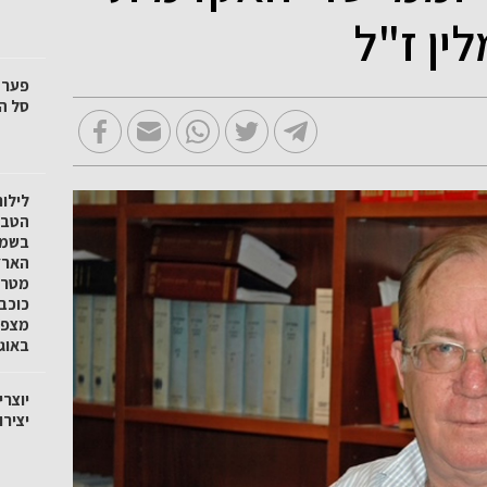
ין ז"ל
סל הק
לילו
הטבע 
בשמו
הארץ
מטר 
כוכב
באוגוסט
יוצרי
יציר