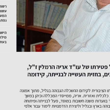
רשות
עשור
המעג
נפתח
הישג
מילר
בעול
טירתו של עו"ד אריה הרמלין ז"ל,
ם, בחזית העשייה לבנייתה, קידומה
ו הציבורית לקידום ההשכלה הגבוהה בגליל, מתוך אמונה
כלכלית ואזורית. אריה, ממייסדי המכללה וכיהן במשך
 בוועדות משנה חשובות במוסד, פעל לבנייתה ופיתוחה
ה בארץ ובגליל וליצירת הזדמנויות לימוד עבור אלפי