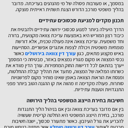
במסמך, או מעורבות פסולה של מי מהנהנים בעריכתה. מדובר
בהליך משפטי מורכב הדורש הצגת תשתית ראייתית מוצקה.
תכנון מקדים למניעת סכסוכים עתידיים
הדרך היעילה ביותר למנוע סכסוכי ירושה עתידיים ולהבטיח את
כיבוד רצון המוריש היא באמצעות עריכת צוואה מקצועית, ברורה
וחד משמעית. עריכת צוואה אינה פעולה טכנית, אלא דורשת
מומחיות משפטית ויכולת לצפות אתגרים אפשריים. הסתייעות
באיש מקצוע מתאים, כגון
עורך דין צוואה בירושלים
כאשר
נכסי המצווה או מקום מגוריו נמצאים באזור, מבטיחה כי המסמך
ייערך בהתאם לכל דרישות החוק המחמירות. עורך הדין מוודא את
כשרותו המלאה של המצווה, מתעד את תהליך קבלת ההחלטות,
ומנסח את הוראות הצוואה באופן שאינו מותיר מקום לפרשנויות
סותרות. פעולה מקדימה זו מהווה את קו ההגנה הטוב ביותר מפני
התנגדויות וטענות עתידיות.
חשיבות בחירת הייצוג המשפטי בהליך הירושה
בין אם מדובר בעריכת צוואה ובין אם בניהול הליך התנגדות
מורכב, בחירת הייצוג המשפטי היא החלטה קריטית שעשויה
להכריע את גורל העיזבון. כאשר מתעורר סכסוך, ישנה חשיבות
מכרעת לאיתור
עורך דין ירושה מומלץ
אשר מחזיק בניסיון מוכח