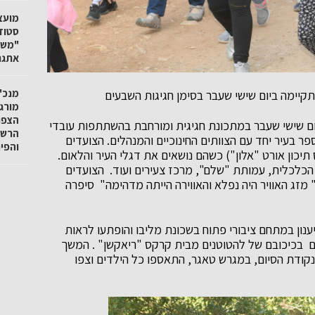
"משק
אתגר
מנכ"ל
מורגנ
הצפו
ת ישראל נערכה ביום שישי שעבר במתכונת חגיגית ומורחבת בהשתתפות עובדי
הרשו
פר בעיר יחד עם הצוותים החינוכיים והמנהלים. הצועדים
והפי
יכון אורט "אלון") כשהם נושאים את דגלי העיר והלאום.
הכלכלית, עמותת "שלם", מרכז צעירים ועוד. הצועדים
 מזג האוויר היה נפלא והאווירה הייתה מדהימה" סיפרה
נהנו הפסקת ריענון במתחם ציבורי פתוח בשכונת מליבו והופתעו לראות
ם בכיכובם של להטוטנים מבית קרקס "ריאקשן" . המשך
נקודת הסיום, במגרש טאגר, התאספו כל הילדים וצפו