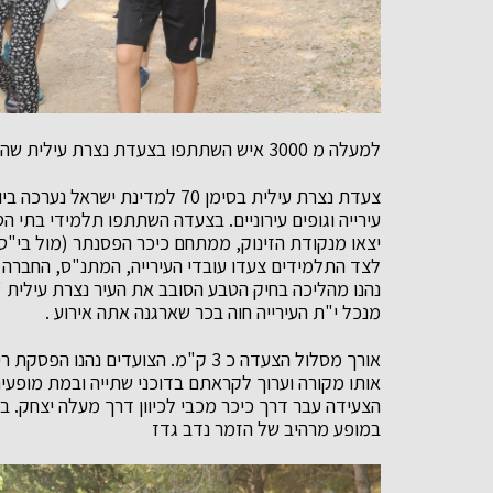
למעלה מ 3000 איש השתתפו בצעדת נצרת עילית שהתקיימה ביום שישי שעבר בסימן חגיגות השבעים
צעדת נצרת עילית בסימן 70 למדינ
עירייה וגופים עירוניים. בצעדה השתתפו תלמידי בתי הס
יצאו מנקודת הזינוק, ממתחם כיכר הפסנתר (מול בי"ס ת
לצד התלמידים צעדו עובדי העירייה, המתנ"ס, החברה 
נהנו מהליכה בחיק הטבע הסובב את העיר נצרת עילית "
מנכל י"ת העירייה חוה בכר שארגנה אתה אירוע .
אורך מסלול הצעדה כ 3 ק"מ. הצועדים 
אותו מקורה וערוך לקראתם בדוכני שתייה ובמת מופעי
הצעידה עבר דרך כיכר מכבי לכיוון דרך מעלה יצחק. ב
במופע מרהיב של הזמר נדב גדז