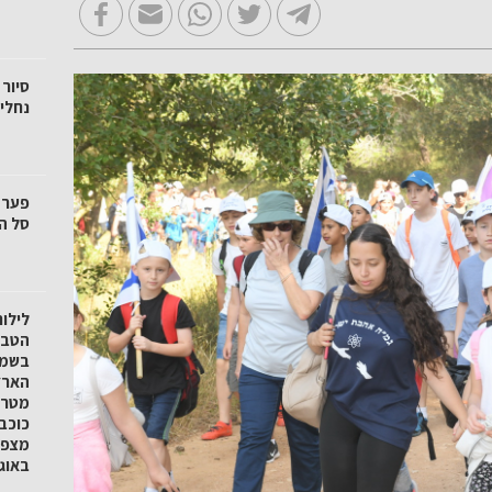
סיור 
נחלי 
סל הק
לילו
הטבע 
בשמו
הארץ
מטר 
כוכב
באוגוסט