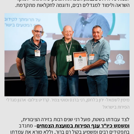
השראה ולימוד למגדלים רבים, ודוגמה לחקלאות מתקדמת.
מימין לשמאל- ירון בלחסן, רני ברנס ומוטי צמיר. קרדיט צילום- ארגון מגדלי
הפירות בישראל
לצד עבודתו בשטח, פועל רני שנים רבות בזירה הציבורית,
ומשמש כיו"ר ענף הפירות במועצת הצמחים
– מתנדב
בתפקידים רבים ומשמיע בקול רם ברור, וללא מורא את עמדתו