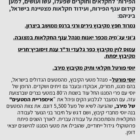
הפירות' לחקלאים וחוקרים שפעלו, עשו ועושים, למען
קידום ענף הפירות, ועידוד חקלאות מצטיינת בישראל,
ביניהם:
נמרוד חפץ מקיבוץ נירים ורני ברנס ממושב ביצרון.
ג’וני עַגְ׳מִיָּה מכפר יאנוח מנהל ענף החקלאות במצובה.
עמוס לוין מקיבוץ כפר גלעדי וד"ר ענת זיסוביץ־חריט
מקיבוץ יפתח.
יוסי פורטל חקלאי ותיק מקיבוץ מירב.
יוסי פורטל
–
מנהל מטעי הקיבוץ, מהמטעים הגדולים בישראל,
בהם מנגו, תמרים, אבוקדו ובעבר גם זיתים ושקדים. הרומן של
יוסי עם פרי המנגו החל עוד בשנות ה־80 במטעי נצרים שברצועת
עזה. עם המעבר לגלבוע הקים וניהל את "
אימפריית המטעים"
של מירב,
שהגיעה לשיא של מעל 5,500 דונם. את צוות המטעים
בנה יוסי מחברי קיבוץ, ושם דגש על חיבור בני הנוער לעבודה
החקלאית והסתמכות על עבודה עברית. לאורך השנים פיתח
פרוטוקולי גידול ייחודיים, שהובילו את מטעי המנגו להישגים יוצאי
דופן.