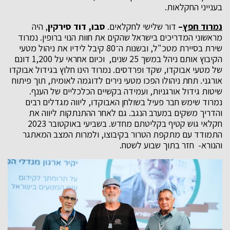
בענייני החקלאות.
נמרוד חפץ
–
דור שלישי לחקלאים.
סבו, דוד סירקין
, היה
מראשוני המדריכים בישראל שהקים את חוות הנוי ברופין. נמרוד
שירת בסיירת מטכ"ל, ובשנות ה־80 קיבל לידיו את ניהול מטעי
הקיבוץ אותם ניהל במשך 25 שנים, וכיום אחראי על 1,200 דונם
של מטעי אבוקדו, שקד ופרדסים. נמרוד הינו חלוץ בגידול אבוקדו
אורגני. תחת ניהולו הפכו מטעי נירים לדוגמה לאומית, תוך פיתוח
שיטות גידול אורגניות, ועמידה בקשיים הכלכליים של הענף.
נמרוד שימש חבר פעיל בשולחן האבוקדו, ליווה מגדלים רבים
והדריך משקים במערב הנגב. גם לאחר ההתנתקות ליווה את
חקלאי גוש קטיף בקליטתם מחדש. בשביעי באוקטובר 2023
התמודד עם מתקפת הטרור בקיבוצו, ולמרות המצב המאתגר
והנורא- חזר בתוך שבוע לשטח.