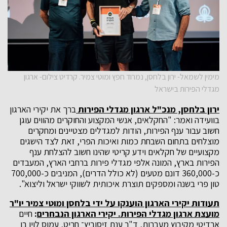
מימין לשמאל- ירון בלחסן, נמרוד חפץ ומוטי צמיר. קרדיט צילום- ארגון
מגדלי הפירות בישראל
ירון בלחסן, מנכ"ל ארגון מגדלי הפירות
ברך את יקירי הארגון
בוועידה ואמר: "החקלאים, אנשי המקצוע והחוקרים מהווים עוגן
חשוב עבור ענף הפירות, הודות למגדלים מצטיינים ומחקרים
מוצלחים בתחום השבחת כמות ואיכות הפרי, זאת לצד הישגים
מקצועיים של חקלאים וידע קריטי שהינו חשוב להצלחת ענף
הפירות בארץ, המונה אלפי מגדלי פירות ברחבי הארץ, המעבדים
כ-360,000 דונם מטעים (לא כולל הדרים), המניבים כ-700,000
טון פרי בשנה ומספקים תוצרת איכותית לשווקי ישראל וליצוא".
תעודות יקירי הארגון הוענקו על ידי בלחסן ומוטי צמיר יו"ר
מועצת ארגון מגדלי הפירות. יקירי הארגון הנבחרים
:
חיים
ארדיטי מקיבוץ מעברות, ד"ר ענת זיסוביץ־ חריט, עמוס לוין בן