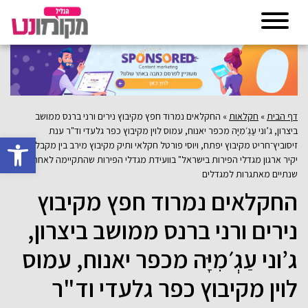
דף הבית
»
חקלאות
»
החקלאים נמרוד חפץ מקיבוץ נירים ורני ברנס ממושב
ביצרון, ג’וני עַגְ׳מִיָּה מכפר יאנוח, עמוס לוין מקיבוץ כפר גלעדי וד"ר ענת
פתח סרגל 
זיסוביץ־חריט מקיבוץ יפתח, ויוסי פורטל חקלאי ותיק מקיבוץ מירב בין מקבלי "אות
יקיר ארגון מגדלי הפירות בישראל" בוועידת מגדלי הפירות שהתקיימה לאחר
שנתיים מאתגרות למגדלים
החקלאים נמרוד חפץ מקיבוץ
נירים ורני ברנס ממושב ביצרון,
ג’וני עַגְ׳מִיָּה מכפר יאנוח, עמוס
לוין מקיבוץ כפר גלעדי וד"ר