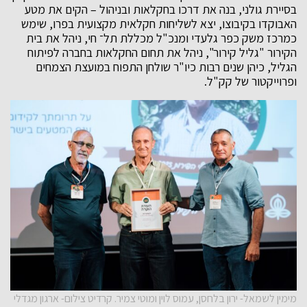
בסיירת גולני, בנה את דרכו בחקלאות ובניהול – הקים את מטע
האבוקדו בקיבוצו, יצא לשליחות חקלאית מקצועית בפרו, שימש
כמרכז משק כפר גלעדי ומנכ"ל מכללת תל־ חי, ניהל את בית
הקירור "גליל קירור", ניהל את תחום החקלאות בחברה לפיתוח
הגליל, כיהן שנים רבות כיו"ר שולחן התפוח במועצת הצמחים
ופרוייקטור של קק"ל.
מימין לשמאל- ירון בלחסן, עמוס לוין ומוטי צמיר. קרדיט צילום- ארגון מגדלי