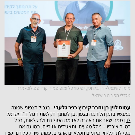
מימין לשמאל- ירון בלחסן, יוסי פורטל ומוטי צמיר. קרדיט צילום- ארגון
מגדלי הפירות בישראל
עמוס לוין בן וחבר קיבוץ כפר גלעדי
– בגבול הצפוני שפונה
מאנשיו בזמן הלוחמה בצפון. בן למחנך חקלאות דגול
ד"ר ישראל
לוין
ממנו שאב את האהבה לאדמת המולדת ולחקלאות, בכל
רמ"ח איבריו – ניהל מטעים, ותאגידים אזוריים, כמו גם את
מכללת תל-חי ומיזמים חקלאיים ארציים. עמוס שירת כלוחם וקצין