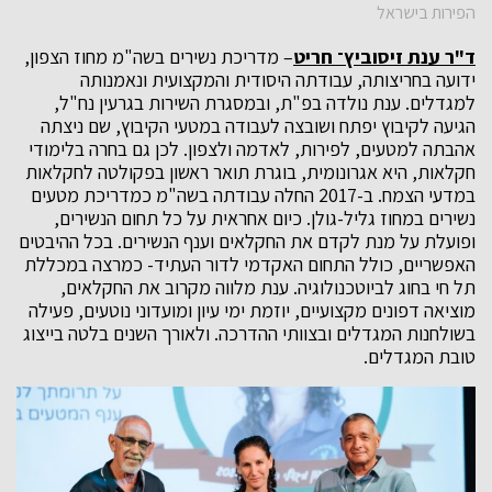
הפירות בישראל
ד"ר ענת זיסוביץ־ חריט
– מדריכת נשירים בשה"מ מחוז הצפון,
ידועה בחריצותה, עבודתה היסודית והמקצועית ונאמנותה
למגדלים. ענת נולדה בפ"ת, ובמסגרת השירות בגרעין נח"ל,
הגיעה לקיבוץ יפתח ושובצה לעבודה במטעי הקיבוץ, שם ניצתה
אהבתה למטעים, לפירות, לאדמה ולצפון. לכן גם בחרה בלימודי
חקלאות, היא אגרונומית, בוגרת תואר ראשון בפקולטה לחקלאות
במדעי הצמח. ב-2017 החלה עבודתה בשה"מ כמדריכת מטעים
נשירים במחוז גליל-גולן. כיום אחראית על כל תחום הנשירים,
ופועלת על מנת לקדם את החקלאים וענף הנשירים. בכל ההיבטים
האפשריים, כולל התחום האקדמי לדור העתיד- כמרצה במכללת
תל חי בחוג לביוטכנולוגיה. ענת מלווה מקרוב את החקלאים,
מוציאה דפונים מקצועיים, יוזמת ימי עיון ומועדוני נוטעים, פעילה
בשולחנות המגדלים ובצוותי ההדרכה. ולאורך השנים בלטה בייצוג
טובת המגדלים.