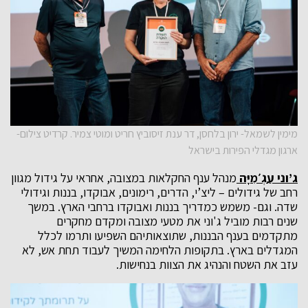
מימין לשמאל- ירון בלחסן, דר ענת זיסוביץ חריט ומוטי צמיר. קרדיט צילום-
ארגון מגדלי הפירות בישראל
ג’וני עַגְ׳מִיָּה
מנהל ענף החקלאות במצובה, אחראי על גידול מגוון
רחב של גידולים – ליצ’י, הדרים, רימונים, אבוקדו, בננות וגידולי
שדה. וגם- משמש כמדריך בננות ואבוקדו ברחבי הארץ. במשך
שנים רבות מוביל ג'וני את מטעי מצובה ומקדם מחקרים
מתקדמים בענף הבננות, שתוצאותיהם השפיעו ותרמו לכלל
המגדלים בארץ. בתקופות הלחימה המשיך לעבוד תחת אש, לא
עזב את השטח והנהיג את הצוות בנחישות.