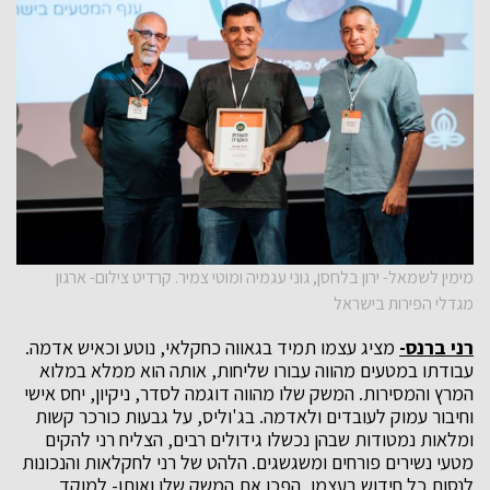
מימין לשמאל- ירון בלחסן, גוני עגמיה ומוטי צמיר. קרדיט צילום- ארגון
מגדלי הפירות בישראל
רני ברנס-
מציג עצמו תמיד בגאווה כחקלאי, נוטע וכאיש אדמה.
עבודתו במטעים מהווה עבורו שליחות, אותה הוא ממלא במלוא
המרץ והמסירות. המשק שלו מהווה דוגמה לסדר, ניקיון, יחס אישי
וחיבור עמוק לעובדים ולאדמה. בג'וליס, על גבעות כורכר קשות
ומלאות נמטודות שבהן נכשלו גידולים רבים, הצליח רני להקים
מטעי נשירים פורחים ומשגשגים. הלהט של רני לחקלאות והנכונות
לנסות כל חידוש בעצמו, הפכו את המשק שלו ואותו- למוקד