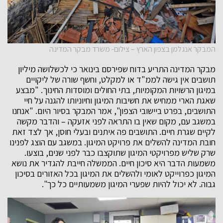
המבקר אנגלמן בצפון הארץ – צילום- משרד מבקר המדינה
מבקר המדינה התריע בדוח שפירסם בינואר כי לכשלושה מיליון
תושבים אין גישה לממ"ד או למקלט, וחשף שורה של ליקויים
במיגון הרשויות המקומיות, בתי החולים ומוסדות החינוך. "מבצע
שאגת הארי ממחיש את חשיבות המיגון וחיוניותו להגנה על חיי
התושבים, בפרט ביישובי הצפון", אמר המבקר בסיור היום. "אנחנו
במשגב עם, מקום שאין בו התראה לפני אזעקה – והדבר מקשה
לקיים שגרת חיים. התושבים פה איתנים ובעלי חוסן, אך לצד זאת
חובת המדינה להשלים את פרויקט המיגון. במשגב עם הוצג לפנינו
שרק שליש מפרויקטי המיגון שתוקצבו כבר לפני שנים, בוצעו.
משמעות הדבר היא סיכון חיים. הממשלה חייבת להגדיר את נושא
המיגון כפרוייקט לאומי ולהשלים את המיגון בכל האזורים בסיכון
גבוה. לא יכול להיות שפערי המיגון משמעותיים כל כך".