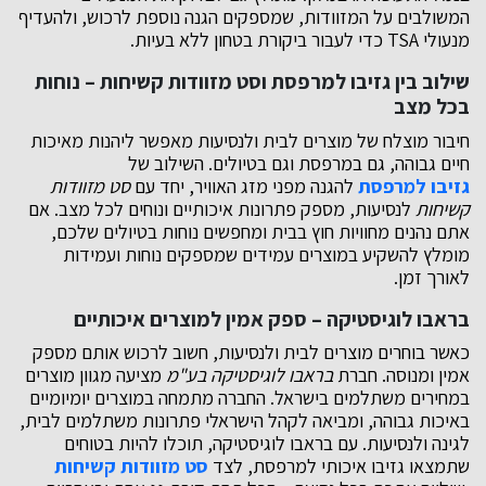
המשולבים על המזוודות, שמספקים הגנה נוספת לרכוש, ולהעדיף
מנעולי TSA כדי לעבור ביקורת בטחון ללא בעיות.
שילוב בין גזיבו למרפסת וסט מזוודות קשיחות – נוחות
בכל מצב
חיבור מוצלח של מוצרים לבית ולנסיעות מאפשר ליהנות מאיכות
חיים גבוהה, גם במרפסת וגם בטיולים. השילוב של
גזיבו למרפסת
להגנה מפני מזג האוויר, יחד עם
סט מזוודות
קשיחות
לנסיעות, מספק פתרונות איכותיים ונוחים לכל מצב. אם
אתם נהנים מחוויות חוץ בבית ומחפשים נוחות בטיולים שלכם,
מומלץ להשקיע במוצרים עמידים שמספקים נוחות ועמידות
לאורך זמן.
בראבו לוגיסטיקה – ספק אמין למוצרים איכותיים
כאשר בוחרים מוצרים לבית ולנסיעות, חשוב לרכוש אותם מספק
אמין ומנוסה. חברת
בראבו לוגיסטיקה בע"מ
מציעה מגוון מוצרים
במחירים משתלמים בישראל. החברה מתמחה במוצרים יומיומיים
באיכות גבוהה, ומביאה לקהל הישראלי פתרונות משתלמים לבית,
לגינה ולנסיעות. עם בראבו לוגיסטיקה, תוכלו להיות בטוחים
שתמצאו גזיבו איכותי למרפסת, לצד
סט מזוודות קשיחות