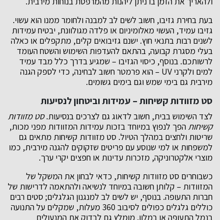
ולהאריך את הזמן בו ניתן ליהנות מהמרפסת בנוחות מירבית.
בעת בחירת גזיבו, חשוב לשים לב למבנה ולחומר ממנו הוא עשוי.
גזיבו עמיד, העשוי מאלומיניום או פלדה מגולוונת, יבטיח עמידות
לשנים רבות בתנאי חוץ. ישנם גזיבואים קלים, מתקפלים או כאלה
בעלי מסגרת קבועה, בהתאם להעדפות השימוש והשטח העומד
לרשותכם. בנוסף, כיסוי הגזיבו – שמגיע בדרך כלל מבד עמיד
למים ולקרני UV – הוא פרמטר חשוב לבחינה, כדי לספק הגנה
מירבית גם בימי שמש וגם בימים גשומים.
סט מזוודות קשיחות – עמידות וביטחון לנסיעות
לצד השימוש בבית, חשוב לדאוג גם לצרכים בנסיעות.
סט מזוודות
קשיחות
הפך לנפוץ במיוחד בזכות עמידות המזוודות מפני מכות,
שריטות ולחצים במהלך הטיול. סט מזוודות קשיחות מתאים גם
למשפחות או למי שנוסע עם פריטים שזקוקים להגנה מירבית, כמו
מוצרי אלקטרוניקה, מזכרות עדינות או חפצים יקרי ערך.
כשבוחרים סט מזוודות קשיחות, כדאי לבחון את המשקל של
המזוודות – קלותן חשובה במיוחד לנשיאה ולהתאמה לדרישות של
חברות התעופה. בנוסף, יש לשים לב למנגנון הגלגלים; סטים רבים
כוללים גלגלים כפולים לסיבוב 360 מעלות, שמקלים על התנועה
בנמל התעופה או במלון. מומלץ גם לבדוק את המנעולים