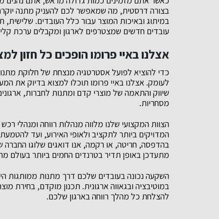
כאשר אתם מזמינים כמות גדולה מראש, אתם נהנים מכ
בצורה דרסטית, מה שמאפשר לכם להעניק מתנה יוקרתי
במיתוג ובאיכות המוצר עבור כלל העובדים. שלישית, ת
עובדים חדשים שמצטרפים לארגון ומקבלים ערכת קליט
אצלנו באיי פרומו הופכים כל חזון למצ
כדי להוציא לפועל אסטרטגיה מנצחת של חלוקת מתנות
לעומק. אצלנו באיי פרומו תוכלו למצוא בדיוק את ה
שיווק והתאמה של מוצרי קדם ומתנות לחברות, ארגונים 
מסחריות.
הצוות המקצועי שלנו מלווה מנהלות רווחה ומנהלי רכש 
המדויקים ביותר לתקציב ולאופי האירוע, ועד להטמעת 
בהדפסה, חריטה, או רקמה, אנו דואגים שלוגו החברה ש
מתעדכן באופן תדיר בטרנדים החמים ביותר בעולם מת
השקעה נכונה בעובדים שלכם דרך מתנות ממותגות הי
במוטיבציה ובגאווה ארגונית. תכנון מוקדם, בחירת מו
להצלחת כל מהלך רווחה בארגון שלכם.