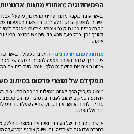
הפסיכולוגיה מאחורי מתנות ארגוניות
כאשר עובד מקבל מתנה פיזית מהארגון, מופעל אצלו מנ
ישירות לחשבון הבנק נבלע לרוב בהוצאות השוטפות של
מתנה פיזית כמו תיק גב איכותי, צידנית מפנקת לימי כ
לאורך זמן. בכל פעם שהעובד ישתמש במוצר, הוא ייזכר
אותה.
מתנות לעובדים לחגים
– החשיבות כפולה כאשר מדוב
ציוני דרך שבהם העובד מצפה להכרה. חלוקה של מארזי
אנחנו רואים את ההשקעה שלך, אנחנו מעריכים את המא
תפקידם של מוצרי פרסום במיתוג מע
מיתוג מעסיק הפך לאחת ממילות המפתח החשובות בעו
להיתפס כמקום שטוב לעבוד בו. מוצרי פרסום מעוצבים ה
שהולך לחדר הכושר עם בקבוק שתייה שעליו מודפס לוגו
נייד של הארגון.
אנשים בסביבתו של העובד רואים את המוצרים הללו,
בחברה שדואגת לעובדיה. זהו שיווק אורגני מהמעלה הר