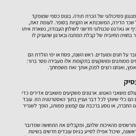
גנון פסיכולוגי של הכרת תודה. בונוס כספי שמופקד
 שכר הדירה, המשכנתא או הקניות בסופר. לעומת זאת,
יף או גאדגט טכנולוגי חדשני לשולחן העבודה, נשארת איתו
 בחוויה החיובית של קבלת המתנה ובארגון שהעניק לו
ר על חגים ומועדים. ראש השנה, פסח או ימי הולדת הם
ם ממותגים ומושקעים בתקופות אלו מעבירה מסר ברור:
מץ, ואנחנו רוצים לפנק אותך ואת משפחתך.
סיק
לם משאבי האנוש. ארגונים משקיעים משאבים אדירים כדי
ם כלי שיווקי לכל דבר ועניין בתוך האסטרטגיה הזו. עובד
 החברה, או נוסע ברכבת עם קפוצון ממותג, הופך לשגריר
 מתרשמים מהאיכות שלהם, ומקבלים את התחושה שמדובר
אשונה, שיכול אפילו לסייע בגיוס עובדים חדשים בשיטת