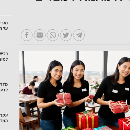
מס י
על ה
רכיש
למשק
מדרי
לדעת
עקרו
המדרי