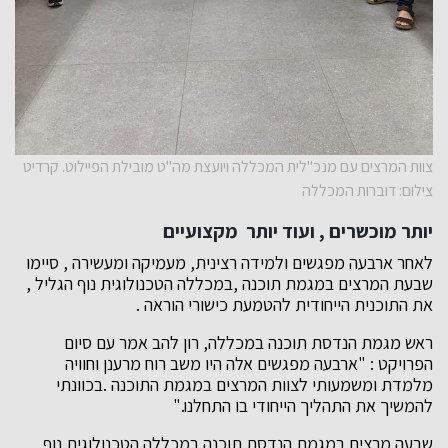
צוות המרצים עם מנכ"לית המכללה ויועצת מה"ט מובילת הפיילוט. קרדיט
צילום: דוברות המכללה
יותר מוכשרים , ועוד יותר מקצועיים
לאחר ארבעה מפגשים ולמידה רצינית, מעמיקה ומעשירה , סיימו
שבעת המרצים במגמת תוכנה ,במכללה הטכנולוגית נוף הגליל ,
את התוכנית הייחודית להטמעת כישורי הוראה .
ראש מגמת הנדסת תוכנה במכללה, רון להב אמר עם סיום
הפרויקט : "ארבעה מפגשים אלה היו משב רוח מרענן וחוויה
מלמדת ומשמעותי לצוות המרצים במגמת התוכנה .בכוונתי
להמשיך את התהליך הייחודי בו התחלנו."
שבעה מרצים במגמת הנדסת תוכנה במכללה הטכנולוגית נוף