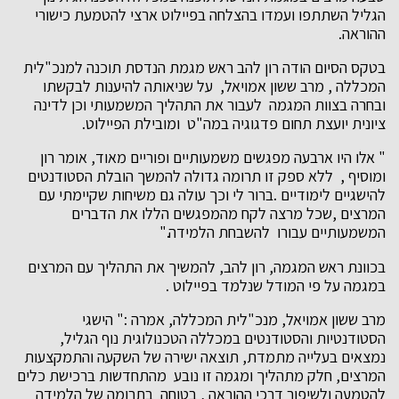
הגליל השתתפו ועמדו בהצלחה בפיילוט ארצי להטמעת כישורי
ההוראה.
בטקס הסיום הודה רון להב ראש מגמת הנדסת תוכנה למנכ"לית
המכללה , מרב ששון אמויאל, על שניאותה להיענות לבקשתו
ובחרה בצוות המגמה לעבור את התהליך המשמעותי וכן לדינה
ציונית יועצת תחום פדגוגיה במה"ט ומובילת הפיילוט.
" אלו היו ארבעה מפגשים משמעותיים ופוריים מאוד, אומר רון
ומוסיף , ללא ספק זו תרומה גדולה להמשך הובלת הסטודנטים
להישגיים לימודיים .ברור לי וכך עולה גם משיחות שקיימתי עם
המרצים ,שכל מרצה לקח מהמפגשים הללו את הדברים
המשמעותיים עבורו להשבחת הלמידה."
בכוונת ראש המגמה, רון להב, להמשיך את התהליך עם המרצים
במגמה על פי המודל שנלמד בפיילוט .
מרב ששון אמויאל, מנכ"לית המכללה, אמרה :" הישגי
הסטודנטיות והסטודנטים במכללה הטכנולוגית נוף הגליל,
נמצאים בעלייה מתמדת, תוצאה ישירה של השקעה והתמקצעות
המרצים, חלק מתהליך ומגמה זו נובע מהתחדשות ברכישת כלים
להטמעה ולשיפור דרכי ההוראה , בטוחה בתרומה של הלמידה