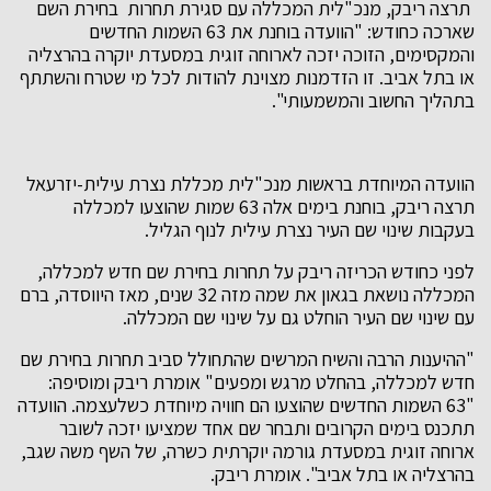
תרצה ריבק, מנכ"לית המכללה עם סגירת תחרות בחירת השם
שארכה כחודש: "הוועדה בוחנת את 63 השמות החדשים
והמקסימים, הזוכה יזכה לארוחה זוגית במסעדת יוקרה בהרצליה
או בתל אביב. זו הזדמנות מצוינת להודות לכל מי שטרח והשתתף
בתהליך החשוב והמשמעותי".
הוועדה המיוחדת בראשות מנכ"לית מכללת נצרת עילית-יזרעאל
תרצה ריבק, בוחנת בימים אלה 63 שמות שהוצעו למכללה
בעקבות שינוי שם העיר נצרת עילית לנוף הגליל.
לפני כחודש הכריזה ריבק על תחרות בחירת שם חדש למכללה,
המכללה נושאת בגאון את שמה מזה 32 שנים, מאז היווסדה, ברם
עם שינוי שם העיר הוחלט גם על שינוי שם המכללה.
"ההיענות הרבה והשיח המרשים שהתחולל סביב תחרות בחירת שם
חדש למכללה, בהחלט מרגש ומפעים" אומרת ריבק ומוסיפה:
"63 השמות החדשים שהוצעו הם חוויה מיוחדת כשלעצמה. הוועדה
תתכנס בימים הקרובים ותבחר שם אחד שמציעו יזכה לשובר
ארוחה זוגית במסעדת גורמה יוקרתית כשרה, של השף משה שגב,
בהרצליה או בתל אביב". אומרת ריבק.