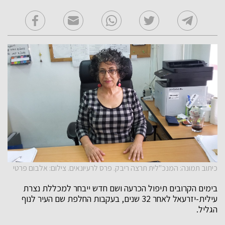
כיתוב תמונה: המנכ''לית תרצה ריבק. פרס לרעיונאים. צילום: אלבום פרטי
בימים הקרובים תיפול הכרעה ושם חדש ייבחר למכללת נצרת
עילית-יזרעאל לאחר 32 שנים, בעקבות החלפת שם העיר לנוף
הגליל.