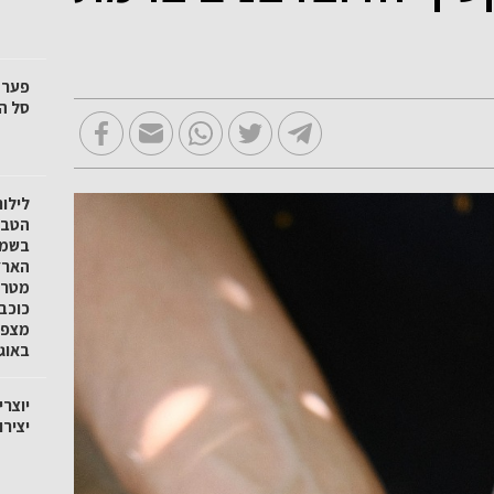
סל הק
לילו
הטבע 
בשמו
הארץ
מטר 
כוכב
באוגוסט
יוצרי
יציר