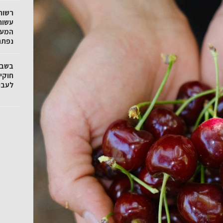
רשות
עשור
המעג
נפתח
חוקי
לעבו