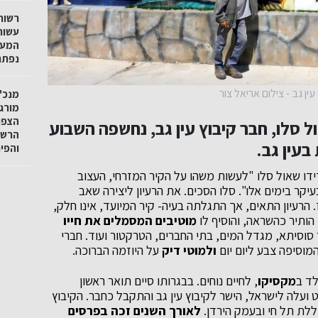
רשות
עשור
המעג
נפתח
ין גב - צילום אריאל צור
מנכ"ל
מורגנ
הצפו
 סלו, חבר קיבוץ עין גב, נחשפה השבוע
הרשו
בעין גב.
והפי
דו שאול סלו "לעשות משהו על הקיר המזרחי, העצוב
קר בימים אלו". סלו הסכים. את הרעיון ליצירה שאב
שי עין גב דאז. הרעיון התאים, אך התגלתה בעיה- קיר המיועד, אינו חלק,
 הותיר כהשראה, והוסיף לו
מוטיבים המסמלים את חייו
 סוסיתא, מגדל המים, בתי החברים, הטרקטור ועוד. חברי
מוסיפה צבע ליום יום
ולמוטי דיק
על היוזמה הברוכה.
לד ב
מקסיקו
, לחיים נוחים. בבגרותו סיים תואר ראשון
רה באוניברסיטת UNM, ובשנת 1974 החליט ועלה לישראל, הישר לקיבוץ עין גב והתקבל כחבר. הקיבוץ
ללת תל חי ובעמק הירדן.
לאורך השנים זכה בפרסים