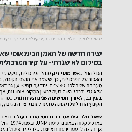
שאול סלו אמן בינלאומי התפנה מעיסוקיו לצייר על קיר בקיבוץ ע
יצירה חדשה של האמן הבינלאומי שאול
במיקום לא שגרתי- על קיר המרכולית 
הכול החל כאשר
מוטי דיק
מנהל המרכולית, ביקש מידי
והאפור של המרכולית, כך שישמח את תושבי הקיבוץ, בעי
מעבודה שיצר לפני 40 שנים, יחד עם קשי
אלא גלי, דבר שהיווה בעיה לרעיון המקורי אותו זנח, אך
בעין גב, לאורך חמישים השנים האחרונות
, כמו הר
הקיבוץ הודו
לסלו
שפינה מזמנו לטובת יצירה בקיבוץ, ה
שאול סלו- הינו אמן רב תחומי מוכר בעולם.
הוא נו
בארכיטקטו
אף הקצה לו סטודיו שם הוא יוצר. סלו לימד פיסול במכ