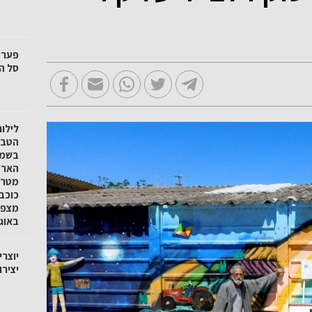
סל הק
לילו
הטבע 
בשמו
הארץ
מטר 
כוכב
באוגוסט
יוצרי
יציר