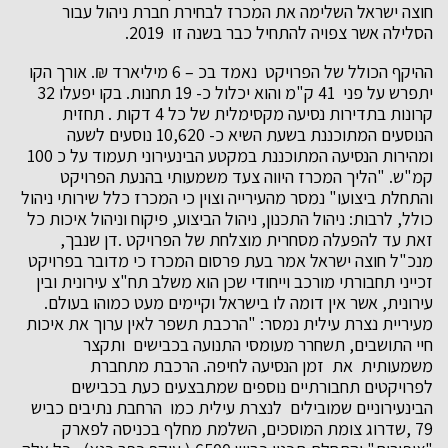
חוצה ישראל השלימה את המכרז לבחירת חברת ניהול עבור
הסלילה אשר צפויה להתחיל כבר בשנה זו 2019.
ההיקף הכולל של הפרויקט נאמד בכ – 6 מיליארד ₪. אורך הקו
יתפרש על פני 41 ק"מ והוא יכלול כ- 19 תחנות. בקו יפעלו 32
קרונות בתדירות נסיעה מקסימלית של כל 4 דקות . תחזית
הנוסעים המתוכננת בשעת השיא כ- 10,620 נוסעים לשעה
ומהירות הנסיעה המתוכננת במקטע הבינעירוני תעמוד על כ 100
קמ"ש. "הליך המכרז היווה צעד משמעותי בהנעת הפרויקט
והתחלת ביצועו" נמסר מהעירייה וצוין כי המכרז כלל שירותי ניהול
כולל, לרבות: ניהול התכנון, ניהול הביצוע, פיקוח וניהול איכות כל
זאת עד להפעלה מסחרית מוצלחת של הפרויקט .דן שנבך,
מנכ"ל חוצה ישראל אמר בעת פרסום המכרז כי מדובר בפרויקט
זכייני תחבורתי מורכב וייחודי שכן הוא משלב תח"צ עירונית ובין
עירונית, אשר אין דומה לו בישראל וקיימים מעט כמוהו בעולם.
מעיריית נצרת עילית נמסר: "הרכבת תשפר לאין ערוך את איכות
חיי התושבים, תשחרר מעומסי התנועה בכבישים ותקצר
משמעותית את זמן הנסיעה לחיפה. הרכבת מתחברת
לפרויקטים תחבורתיים נוספים שמתבצעים כעת בכבישים
הבינעירוניים שמובילים לנצרת עילית כמו הרחבת נתיבים כביש
79 ,שדרוג צומת המוסכים, השלמת מחלף בכניסה לפארק