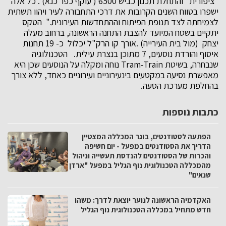
"ציפורית" והתחלת תכנון כביש 6500 ( עוקף כפר כנא) . כל אלה
ישפרו בטווח השנים הקרובות את דרכי התחבורה לעיר ויהוו תשתית
לצמיחתה לצד תנופת הפיתוח וההתחדשות העירונית." הטקס
יתקיים בשטח המיועד להצבת התחנה הראשונה, ברחוב מעלה
יצחק (מול בית העירייה) .אורך קו הרק"ל יכלול כ- 19 תחנות
איסוף והורדת נוסעים, 7 מתוכן בנצרת עילית. הטכנולוגיה
שנבחרה, בשיטת Tram-Train נוחה ומקלה על הנוסעים שכן היא
מאפשרת נסיעה במקטעים בינעירוניים ועירוניים כאחד, ללא צורך
בהחלפת מערכת הסעה.
כתבות נוספות
הפתעה לסטודנטים, בוגר המכללה המצטיין
הדריך את הסטודנטים במפעל - יום חשיפה
והכרות של הסטודנטים להנדסת תעשייה וניהול
מהמכללה הטכנולוגית נוף הגליל במפעל "ארדן
שנאים"
האקדמיה הראשונה לנוער יוצאת לדרך: משהו
חדש מתחיל במכללה הטכנולוגית נוף הגליל