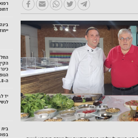
רפואי
דחופ
בינה
ייחו
החל 
הקיץ 
כינר
ה-27.8
יד לב
לנשי
בית 
בפוס