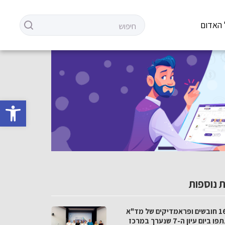
 האדום
פתח סרגל 
 נוספות
כ-160 חובשים ופראמדיקים של מד"א
השתתפו ביום עיון ה-7 שנערך במרכז