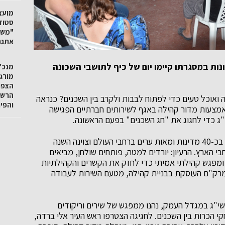
"משק
אתגר
ות במסגרתו קיימו יום של כיף לתושבי השכונה
מנכ"ל
מורגנ
הצפו
הרשו
ה ואוכל טעים כדי לפתוח לבבות ולקרב בין השכנים? כנראה
והפי
אמצעות מדור קהילה באגף לשירותים חברתיים הפגישה
י"ג כדי לחגוג את "חג השכנים" בפעם הראשונה.
המסורת החדשה שמצטרפת למסורת עולמית המצוינת בכ-40 מדינות ומאות ערים ברחבי העולם וצוינה השנה
הארץ. הרעיון: יורדים למטה, פותחים שולחן, מביאים
 ומפגש קהילתי אמיתי כדי לחזק את הקשרים והקהילתיות
 מרק"ם העוסקת בבניית קהילה, מטעם השירות לעבודה
אחד ברחוב תשי"ג במגדל העמק, נהנו ממפגש של שירים וריקודים
קי הכרות בין השכנים. לחגיגה הצטרפו ראש העיר אלי ברדה,