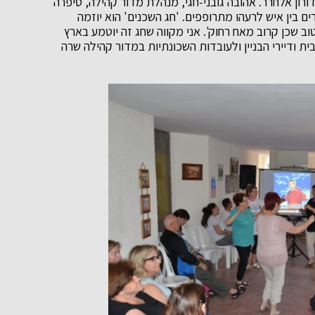
ורון אלחרר. אהובה גובני-חגי, מנהלת מדור קהילה, סיפרה
ים בין איש לרעהו מתרופפים. 'חג השכנים' הוא יוזמה
טוב שכן קרוב מאח רחוק'. אני מקווה שחג זה יוטמע בארץ
 הבית ודיירי הבניין ולעובדות השכונתיות במדור קהילה שרה