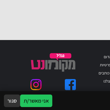
דום
פרטיות
כותבים
לנו
אני מאשר/ת
סגור