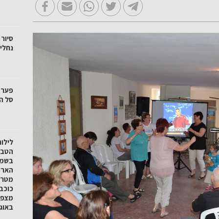
סיור 
נחלי 
סל הק
לילו
הטבע 
בשמו
הארץ
מטר 
כוכב
באוגוסט