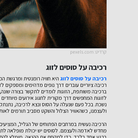
קרדיט: pexels.com
רכיבה על סוסים לזוג
רכיבה על סוסים לזוג
היא חוויה רומנטית ומרגשת המ
רכיבה ציוריים עוברים דרך נופים מדהימים ומספקים לז
ברכיבה משותפת, הזוגות לומדים לתקשר בצורה שונה, ל
לזוגות המחפשים דרך מקורית לחגוג אירועים מיוחדים כמ
נשכח. בכל פעם שנעלה על הסוס ונצא לרכיבה, נתנתק מ
ולעצמנו, כשהאוויר הצלול והשקט מסביב תורמים לאותנט
הרכיבה נעשית במרחבים הפתוחים של הגליל, המציעים 
מחדש לאדמה ולעצמם. לסוסים יש יכולת מופלאה לחב
ברגע אחד בלבד. כדי למקסם את ההנאה, מומלץ להתחיל 