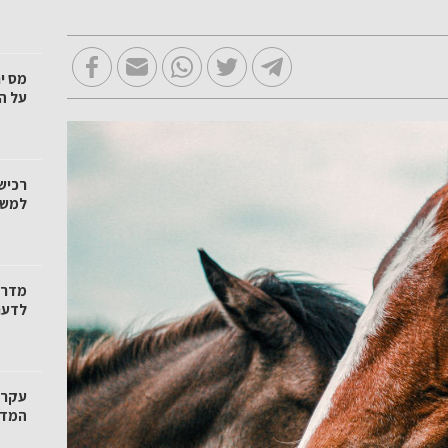
מס י
על ה
רכיש
למשק
מדרי
לדעת
עקרו
המדרי