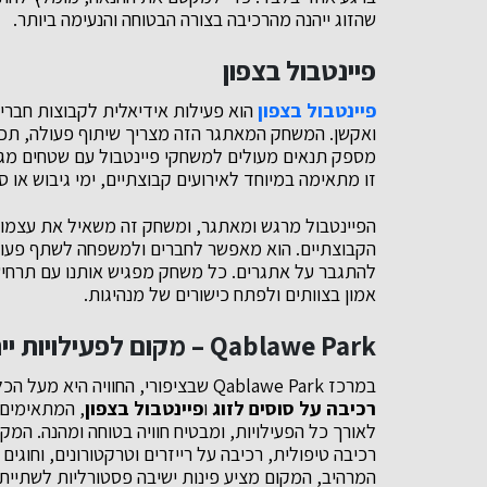
שהזוג ייהנה מהרכיבה בצורה הבטוחה והנעימה ביותר.
פיינטבול בצפון
פיינטבול בצפון
הוא פעילות אידיאלית לקבוצות חברים
ואקשן. המשחק המאתגר הזה מצריך שיתוף פעולה, תכנו
מספק תנאים מעולים למשחקי פיינטבול עם שטחים מגוונ
זו מתאימה במיוחד לאירועים קבוצתיים, ימי גיבוש או 
הפיינטבול מרגש ומאתגר, ומשחק זה משאיל את עצמו ל
הקבוצתיים. הוא מאפשר לחברים ולמשפחה לשתף פעול
להתגבר על אתגרים. כל משחק מפגיש אותנו עם תרחיש
אמון בצוותים ולפתח כישורים של מנהיגות.
Qablawe Park – מקום לפעילויות ייחודיות
במרכז Qablawe Park שבציפורי, החוויה היא מעל הכל. המתחם המושקע מציע מגוון רחב של פעילויות, כולל
רכיבה על סוסים לזוג
ו
פיינטבול בצפון
, המתאימים 
לאורך כל הפעילויות, ומבטיח חוויה בטוחה ומהנה. המקו
רכיבה טיפולית, רכיבה על רייזרים וטרקטורונים, וחוגי
המרהיב, המקום מציע פינות ישיבה פסטורליות לשתיית