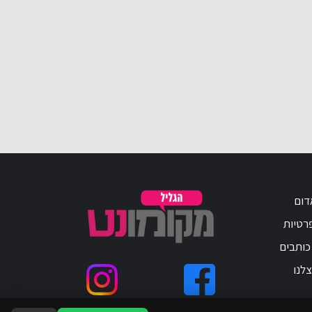
דום
פרטיות
כותבים
לנו