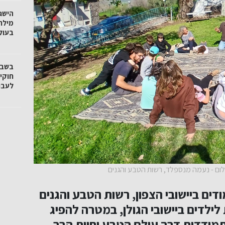
הישג
מילר
בעול
חוקי
לעבו
 צילום - נעמה מנספלד, רשות הטבע והגנים
דים ביישובי הצפון, רשות הטבע והגנים
 לילדים ביישובי הגולן, במטרה להפיג
ודדות דרך עולם הטבע וחיות הבר.