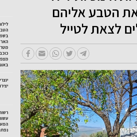
 את הטבע אליהם
ים לצאת לטייל
לילו
הטבע 
בשמו
הארץ
מטר 
כוכב
באוגוסט
יוצרי
יציר
רשות
עשור
המעג
נפתח