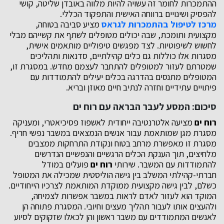
ההתמכרות לחומר זה עשויה להיות מלווה באובדן שליטה, קושי
להפסיק ושינויים ברווחה האישית והתפקוד הכללי.
מרכז לטיפול בהתמכרות לגראס
מציע סביבה בטוחה,
מקצועית ותומכת, שבה יכולים מטופלים לשתף את קשייהם מבלי
לחשוש לשיפוטיות. לצד מפגשים טיפוליים מותאמים אישית,
מסגרות אלו כוללות גם כלים קהילתיים, סדנאות ותהליכים
שמטרתם לעזור למטופלים להתחבר לעצמם מחדש. במסגרת זו,
המטופלים מתנסים בהדרגה בכלים יעילים להתמודדות עם
פיתויים עתידיים וחזרה לנתיב חיים מאוזן ובריא.
סיכום: המסע לעבר הבראה עם
רוח ים
רוח ים
מציעה אלטרנטיבה ייחודית לאשפוז פסיכיאטרי, ומעניקה
מסגרת מגן שמותאמת עבור אנשים הנמצאים במשבר נפשי חריף.
מסגרת זו מאפשרת מרחב בטוח ונקודת התרחקות ממצבים
מלחיצים, תוך הענקת הכלים הרגשיים והנפשיים הנדרשים
להתמודדות עם המשבר. שירותי
רוח ים
פועלים במודל
חברתי-קהילתי המשלב בין גישה הוליסטית שמכילה את המטופל
כשלם, לבין גישה מקצועית ממוקדת המותאמת לצרכיו הייחודיים.
המוקד הוא לעזור לאדם לראות במשבר אפשרות לצמיחה,
ולהעצים אותו לעבור תהליך מעצים וחיובי. המסגרת פתוחה הן
לאנשים המתמודדים עם משבר ראשון והן לכאלו שזקוקים לסיוע