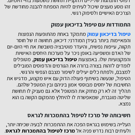
דפוסי התנהגות שליליים ולהקניית תחושת משמעות בחיי היומיום.
זהו מסע מעצים שיכול לעיתים להיות המפתח להבנה מחודשת של
הצרכים האישיים ולסיפוק רגשי.
התמודדות עם
טיפול בדיכאון עמוק
טיפול בדיכאון עמוק
מתמקד באחת מהתופעות הנפוצות
והמאיימות ביותר בעידן המודרני: דיכאון. תחושה זו של חוסר
תקווה, עייפות נפשית, והיעדר מוטיבציה משבשת את חיי היום-יום
של האדם ומשפיעה באופן ניכר על מערכות היחסים האישיות
והמקצועיות שלו. באמצעות
טיפול בדיכאון עמוק
, מטופלים
לומדים לזהות בצורה ברורה את הגורמים והדפוסים המובילים
למצבם, ולפתח כלים יעילים לשיפור מצבם הנפשי והרגשי.
הטיפול, שנעשה בשיתוף פעולה הדוק עם איש מקצוע, מדגיש את
החשיבות של יחסים מבוססי אמון ביניהם ובין המטפל שלהם.
תהליך זה לא רק מחזק את המטופל אלא גם מעניק לו תחושת
שליטה מוגברת, שמאפשרת לו להיחלץ מהמקום הקשה בו הוא
נמצא.
חשיבותה של
מרכז לטיפול בהתמכרות לגראס
העלייה בשימוש בגראס הפכה את ההתמכרות לבעיה שכיחה יותר,
ולעיתים רבות נדרש פניה אל
מרכז לטיפול בהתמכרות לגראס
.