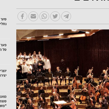
סיור 
נחלי 
סל הק
יוצרי
יציר
"משק