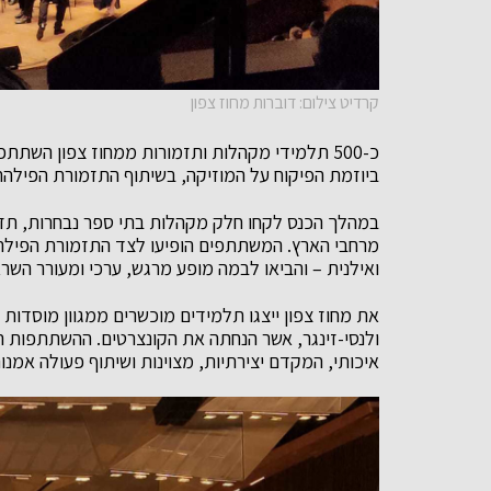
קרדיט צילום: דוברות מחוז צפון
כ-500 תלמידי מקהלות ותזמורות ממחוז צפון השתת
ביוזמת הפיקוח על המוזיקה, בשיתוף התזמורת הפילהר
במהלך הכנס לקחו חלק מקהלות בתי ספר נבחרות, תזמור
מרחבי הארץ. המשתתפים הופיעו לצד התזמורת הפילהרמ
ואילנית – והביאו לבמה מופע מרגש, ערכי ומעורר השר
את מחוז צפון ייצגו תלמידים מוכשרים ממגוון מוסדות ח
ולנסי-זינגר, אשר הנחתה את הקונצרטים. ההשתתפות ה
איכותי, המקדם יצירתיות, מצוינות ושיתוף פעולה אמנו