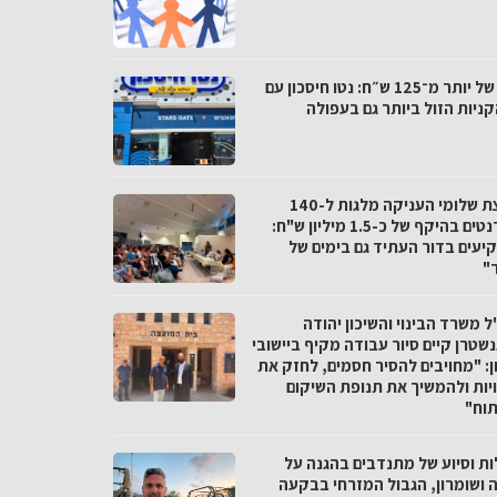
פער של יותר מ־125 ש״ח: נטו חיסכון עם
ניות הזול ביותר גם בעפולה
מועצת שלומי העניקה מלגות ל-140
סטודנטים בהיקף של כ-1.5 מיליון ש"ח:
יעים בדור העתיד גם בימים של
"
 משרד הבינוי והשיכון יהודה
שטרן קיים סיור עבודה מקיף ביישובי
ן: "מחויבים להסיר חסמים, לחזק את
יות ולהמשיך את תנופת השיקום
תוח"
ות וסיוע של מתנדבים בהגנה על
ה ושומרון, הגבול המזרחי בבקעה