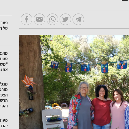
סל הק
"משק
אתגר
מנכ"ל
מורגנ
הצפו
הרשו
והפי
פעיל
יהוד