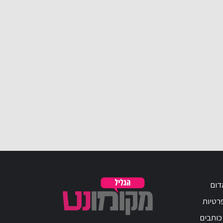
דום
פרטיות
כותבים