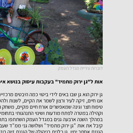
דוברות עיריית מגדל העמק
אות ל"גן ירוק מתמיד" בעקבות עיסוק בנושא אי
גן ירוק הוא גן שבו באים לידי ביטוי כמה היבטים מרכז
אנו חיים, זיקה לעיר ורצון לשמר את הקיים, לשנות ולהש
טיפוח חצר וגינה שמאפשרים אורח חיים מקיים, משחק וי
וקהילה במטרה לפתח מודעות ושינוי התנהגותי בתחומי
במהלך השנה ארבעה גנים במגדל העמק השתתפו בתהליכי 
קיבל את אות "גן ירוק מתמיד" ושלושה גני ממ"ד שעברו
הגננת אסתר ימין, גן כלנית בניהולה של הגננת זיוה בוזגל