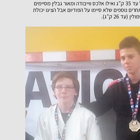
אריאל יורין מסיים במקום הראשון בקטגוריית משקל של עד 35 ק"ג ואילו אלכס ווייבודה ומאור גבלין מסיימים
 בקטגוריה של עד 50 ק"ג. שני מתחרים נוספים שלא סיימו על הפודיום אבל הציגו יכולת