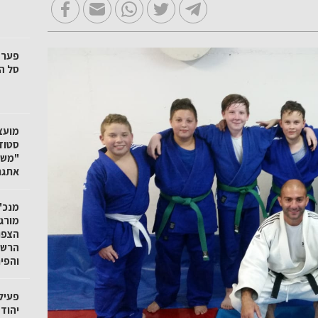
סל הק
"משק
אתגר
מנכ"ל
מורגנ
הצפו
הרשו
והפי
פעיל
יהוד