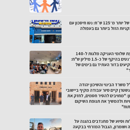
פער של יותר מ־125 ש״ח: נטו חיסכון עם
ניות הזול ביותר גם בעפולה
מועצת שלומי העניקה מלגות ל-140
סטודנטים בהיקף של כ-1.5 מיליון ש"ח:
יעים בדור העתיד גם בימים של
"
 משרד הבינוי והשיכון יהודה
שטרן קיים סיור עבודה מקיף ביישובי
ן: "מחויבים להסיר חסמים, לחזק את
יות ולהמשיך את תנופת השיקום
תוח"
ות וסיוע של מתנדבים בהגנה על
ה ושומרון, הגבול המזרחי בבקעה