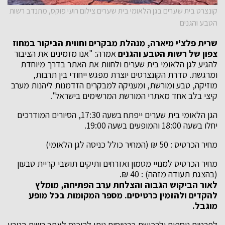
קונצרט בית שערים בגן הלאומי בית שערים צילום רועי פוקס, מתנדב רשות
הטבע והגנים
שרית פלצ'י מיארה, מנהלת מבקרים וחווית הביקור במחוז
צפון של רשות הטבע והגנים
אמרה: "אנו מזמינים את הציבור
להגיע לגן הלאומי בית שערים ולחוות את האתר בדרך מיוחדת
ומרגשת. סדרת הקונצרטים יוצרת מפגש ייחודי בין תרבות,
מוזיקה, טבע ומורשת, ומעניקה למבקרים הזדמנות ליהנות מערב
קיצי בלב אחד מאתרי המורשת המרשימים בישראל".
הגן הלאומי בית שערים ייפתח בשעה 17:30, הסיורים המודרכים
יחלו בשעה 18:00 והמופעים בשעה 19:00.
מחיר הכרטיס : 50 ₪ (המחיר כולל כניסה לגן הלאומי)
מחיר הכרטיס למנויי מטמון ואזרחים ותיקים תושבי קריית טבעון
(בהצגת תעודה מזהה) : 40 ₪.
לאור הביקוש הגבוה והצלחת ערב הפתיחה, מומלץ
להקדים ולהזמין כרטיסים. מספר המקומות בכל מופע
מוגבל
.
לפרטים נוספים ולרכישת כרטיסים ניתן להיכנס לאתר רשות הטבע