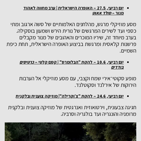
יום רביעי, 27.5 – האופרה הישראלית | ערב מחווה לאהוד
מנור –
סולד אאוט
מסע מוזיקלי מרגש, מהלחנים האלמותיים של סשה ארגוב ומתי
כספי ועד לשירים המרגשים של נורית הירש ושמעון בוסקילה.
בערב מיוחד זה, שיריו המוכרים והאהובים של מנור מקבלים
פרשנות קלאסית ומרגשת בביצוע האופרה הישראלית, תחת כיפת
השמיים.
יום רביעי, 10.6 – להקת "הבלומרס" | קסם קלטי
–
כרטיסים
בודדים
מופע סקוטי־אירי שמח וקצבי, עם מסע מוזיקלי אל הערבות
הירוקות של אירלנד וסקוטלנד.
יום רביעי, 24.6 – להקת "צ’וקרילה"| מוזיקה צוענית ובלקנית
חגיגה צבעונית, וירטואוזית ואנרגטית של מוזיקה צוענית ובלקנית
מרומניה והונגריה ועד בולגריה וסרביה.