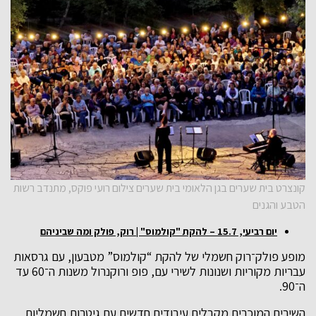
קונצרט בית שערים בגן הלאומי בית שערים צילום רועי פוקס, מתנדב רשות
הטבע והגנים
יום רביעי, 15.7 – להקת "קולמוס" | רוק, פולק ומה שביניהם
מופע פולק־רוק חשמלי של להקת “קולמוס” מטבעון, עם גרסאות
עבריות מקוריות ושנונות לשירי עם, פופ ורוקנרול משנות ה־60 עד
ה־90.
השירים המוכרים מקבלים עיבודים חדשים עם גיטרות חשמליות,