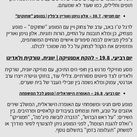
תופים וחלילים, כמו שעוד לא שמעתם.
יום חמישי, 30.7 – אלון נוימן ואוריין צ’פלין | במופע "שחוקים"
לרגל ט״ו באב, ערב של צחוק ויין עם המופע "שחוקים" – מופע
מצחיק, כן ומלא תובנות על החיים, הורות וזוגיות. אלון נוימן ואוריין
צ’פלין מביאים לבמה סיפורים אישיים מהחיים המשותפים,
ומזמינים את הקהל לצחוק על כל מה שמוכר לכולנו.
יום רביעי, 19.8 – להקת אמנטיקה | יוונית, טורקית ולאדינו
מסע מוזיקלי מרגש בין חופי הים התיכון, עם מוזיקה יוונית, טורקית
ולאדינו לצד פיוטים מסורתיים. צלילי עוד, בוזוקי וגיטרה ייצרו ערב
אנרגטי, עמוק ומלא נשמה בין שבילי העבר של בית שערים.
יום רביעי, 26.8 – האופרה הישראלית | מופע לכל המשפחה
מופע סיום חגיגי ומשפחתי עם האופרה הישראלית, המשלב שירים
אהובים על טבע, חיות וצמחים בעיבודים קלאסיים ומרהיבים. בין
השירים: "על ראש הברוש", "הזברה לובשת פיג’מה", "חמוריקו"
ו"ואלס להגנת הצומח", לפני המופע ניתן להצטרף לסיור מודרך או
למשחק "תעלומה בזמן" בתשלום נוסף.