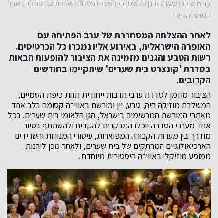
קונצרט בית שערים בגן הלאומי בית שערים צילום רועי פוקס, מתנדב רשות
הטבע והגנים
לאחר ההצלחה המסחררת של ערב הפתיחה עם
האופרה הישראלית, באירוע אליו נמכרו כל הכרטיסים.
רשות הטבע והגנים מזמינה את הציבור להופעות הבאות
בסדרת 'קונצרט בית שערים' שיתקיימו בחודשים
הקרובים.
הציבור מוזמן לסדרת ערבי תרבות ייחודית תחת כיפת השמיים,
המשלבת מוזיקה חיה, טבע, יין ומורשת באווירה קסומה בלב אחד
מאתרי המורשת המרשימים בישראל, הגן הלאומי בית שערים. בכל
אחד מערבי הסדרה יוכלו המבקרים להקדים ולהשתתף בסיור
מודרך בין מערות הקבורה המפוארות, עיטורי המנורות והשרידים
הארכיאולוגיים המרתקים של בית שערים, ולאחר מכן ליהנות
ממופע מוזיקלי באווירה היסטורית מיוחדת.