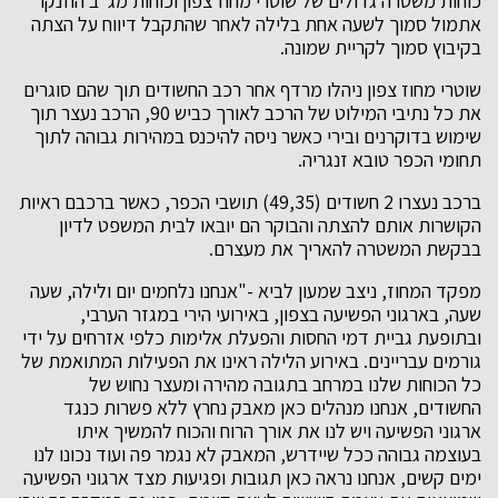
כוחות משטרה גדולים של שוטרי מחוז צפון וכוחות מג"ב הוזנקו
אתמול סמוך לשעה אחת בלילה לאחר שהתקבל דיווח על הצתה
בקיבוץ סמוך לקריית שמונה.
שוטרי מחוז צפון ניהלו מרדף אחר רכב החשודים תוך שהם סוגרים
את כל נתיבי המילוט של הרכב לאורך כביש 90, הרכב נעצר תוך
שימוש בדוקרנים ובירי כאשר ניסה להיכנס במהירות גבוהה לתוך
תחומי הכפר טובא זנגריה.
ברכב נעצרו 2 חשודים (49,35) תושבי הכפר, כאשר ברכבם ראיות
הקושרות אותם להצתה והבוקר הם יובאו לבית המשפט לדיון
בבקשת המשטרה להאריך את מעצרם.
מפקד המחוז, ניצב שמעון לביא -"אנחנו נלחמים יום ולילה, שעה
שעה, בארגוני הפשיעה בצפון, באירועי הירי במגזר הערבי,
ובתופעת גביית דמי החסות והפעלת אלימות כלפי אזרחים על ידי
גורמים עבריינים. באירוע הלילה ראינו את הפעילות המתואמת של
כל הכוחות שלנו במרחב בתגובה מהירה ומעצר נחוש של
החשודים, אנחנו מנהלים כאן מאבק נחרץ ללא פשרות כנגד
ארגוני הפשיעה ויש לנו את אורך הרוח והכוח להמשיך איתו
בעוצמה גבוהה ככל שיידרש, המאבק לא נגמר פה ועוד נכונו לנו
ימים קשים, אנחנו נראה כאן תגובות ופגיעות מצד ארגוני הפשיעה