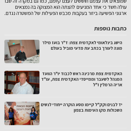
שמוצאים את עצמם חוששים לעצם קיומם, כמו גם במקרה זה שבו
עולה חשד כי אחד המניעים להצתה הוא המצוקה בה נמצאים
ארגוני הפשיעה ביזור בעקבות מכבש הפעילות של המשטרה נגדם.
כתבות נוספות
הישג בינלאומי לאקדמית צפת: ד"ר בועז מילר
מונה לעורך בכתב עת מדעי מוביל בעולם
האקדמית צפת מרכינה ראש לכבוד יו"ר הוועד
המנהל לשעבר וממייסדי האקדמית צפת, עו"ד
אריה הרמלין ז"ל
יד לבנים וקק"ל קיימו מסע הוקרה ייחודי לנשים
השכולות מקו העימות בצפון