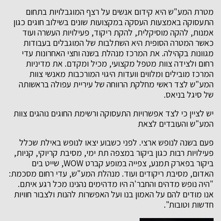
מטרת המע"ש היא קידום אנשים על רצף המוגבלויות בתחום
התעסוקה באמצעות העסקה במקצועות שונים בשילוב חוגים כגון
אמנות, להקה מוסיקלית, להקת ריקוד, פעילויות העשרה ועוד
כאשר המטרה הסופית היא השתלבות של המוגבלים בעבודות
מגוונות בקהילה. את המרכז מנהלת בשנה וחצי האחרונות עדי
רחום ולצידה צוות מטפל מקצועי, מכיל ומקדם. את מדיניות
המרכז מובילים ומלווים וועדות היגוי המורכבות מאנשי צוות
המע"ש לצד ראשי מחלקת הרווחה של עיריית עפולה בראשותה
של סיגל בניאס.
יש לציין כי לצד אפשרויות התעסוקה ורשימת החוגים נוהגים צוות
המע"ש והעובדים לצאת
פעם בשנה לנופש ארצי. לפני כשבוע יצאו לנופש באילת שכלל
פעילויות רבות כגון ביקור במצפה תת ימי, מסיבת קריוקי, קניות,
ביקור בפארק תמנע, צפייה במופע קברט WOW, שייט בים
האדום, מסיבת ריקודים ועוד. מנהלת המע"ש, עדי רחום מסכמת:
"היה נופש מדהים והחבר'ה היו מדהימים נהנינו מכל רגע איתם.
אנו מודים להם על האמון בנו ועל האפשרות להנות ולצבור חוויות
חדשות וטובות".