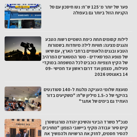
פער של יותר מ־125 ש״ח: נטו חיסכון עם סל
הקניות הזול ביותר גם בעפולה
לילות קסומים תחת כיפת השמיים רשות הטבע
והגנים מציגה: חוויות לילה מיוחדות בשמורות
הטבע ובגנים הלאומיים ברחבי הארץ, עם שיאו
של מופע הפרסאידים - מטר המטאורים המרהיב
של הקיץ תצפיות כוכבים לכל המשפחה במוקדי
פעילות, מצפון ועד דרום ראשון עד חמישי 09-
14 באוגוסט 2026
מועצת שלומי העניקה מלגות ל-140 סטודנטים
בהיקף של כ-1.5 מיליון ש"ח: "משקיעים בדור
העתיד גם בימים של אתגר"
מנכ"ל משרד הבינוי והשיכון יהודה מורגנשטרן
קיים סיור עבודה מקיף ביישובי הצפון: "מחויבים
להסיר חסמים, לחזק את הרשויות ולהמשיך את