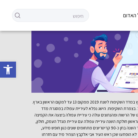
 האדום
פתח סרגל 
לראשונה: עפולה דורגה במקום הראשון בארץ במדד השקיפות לשנת 2019 עיריית עפולה ביצעה את הקפיצה הגדולה ביותר בארץ במדד השקיפות לשנת 2019 ממקום 13 עד למקום הראשון בארץ.
. בצמרת השקיפות: הישג נפלא לעיריית עפולה במסגרת מדד
תה לבדוק את שקיפות אתרי האינטרנט של הרשות ומהנתונים עולה כי עיריית עפולה ביצעה את הקפיצה
ונים של המדד על פי החוק. את המקום הראשון חולקת השנה עיריית עפולה עם עיריית מגדל העמק, חולון,
כפר סבא, קריית ביאליק. לצד רשויות אלה דורגו השנה במקום הראשון לראשונה במדד הארצי גם ראשל״צ, רעננה ועכו וכמובן עיריית עפולה. יש לציין כי המדד השנה בחן כ-90 קריטריונים מתחומים שונים כגון חופש מידע,
ל לא הופתעו שכן ראש העיר אבי אלקבץ הצהיר מיד עם חזרתו