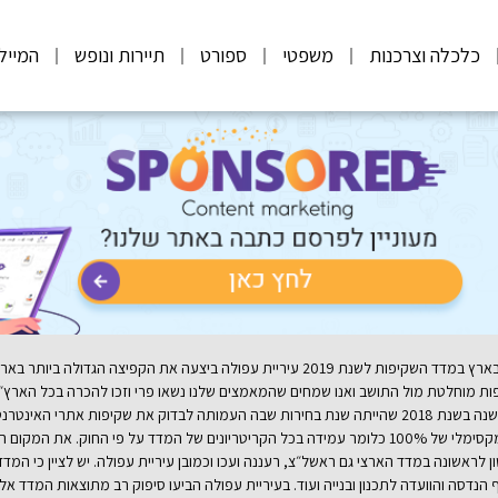
כלכלה וצרכנות
משפטי
ספורט
תיירות ונופש
המייל
ות מוחלטת מול התושב ואנו שמחים שהמאמצים שלנו נשאו פרי וזכו להכרה בכל הארץ״
השקיפות השנתי של עמותת שקיפות בינלאומית. לאחר הפסקה בת שנה בשנת 2018 שהייתה שנת בחירות שבה העמו
הגדולה ביותר במדינה מהמקום ה-13 היישר למקום הראשון עם ציון מקסימלי של 100% כלומר עמידה בכל הקריטרי
הנדסה והוועדה לתכנון ובנייה ועוד. בעיריית עפולה הביעו סיפוק רב מתוצאות המדד א