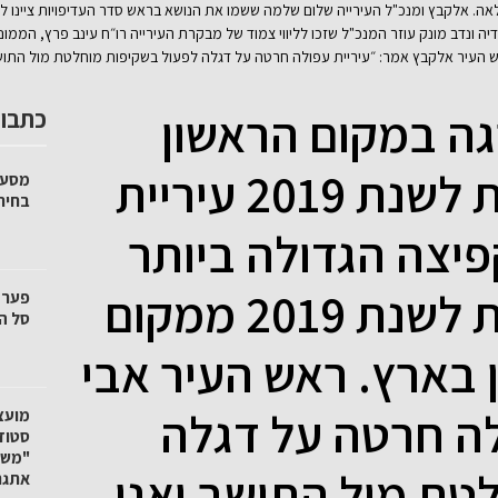
. אלקבץ ומנכ"ל העירייה שלום שלמה ששמו את הנושא בראש סדר העדיפויות ציינו לטו
ה ונדב מונק עוזר המנכ"ל שזכו לליווי צמוד של מבקרת העירייה רו״ח עינב פרץ, הממו
אש העיר אלקבץ אמר: ״עיריית עפולה חרטה על דגלה לפעול בשקיפות מוחלטת מול התוש
גה במקום הראשון
כתבות
בארץ במדד השקיפות לשנת 2019 עיריית
מסע 
בחיר
יצה הגדולה ביותר
בארץ במדד השקיפות לשנת 2019 ממקום
סל הק
ן בארץ. ראש העיר אבי
לה חרטה על דגלה
"משק
טת מול התושב ואנו
אתגר