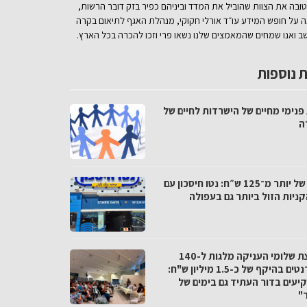
בה את הצוות שהוביל את המדד וביניהם כפיר בזק דובר הרשות,
נה על חופש המידע עו״ד אורלי חקוקי, מנהלת האגף לתיאום בקרה
ב ואנו שמחים שהמאמצים שלנו נשאו פרי וזכו להכרה בכל הארץ.
 נוספות
פנימי מחיים של הישרדות לחיים של
ה
פער של יותר מ־125 ש״ח: נטו חיסכון עם
ניות הזול ביותר גם בעפולה
מועצת שלומי העניקה מלגות ל-140
סטודנטים בהיקף של כ-1.5 מיליון ש"ח:
יעים בדור העתיד גם בימים של
"