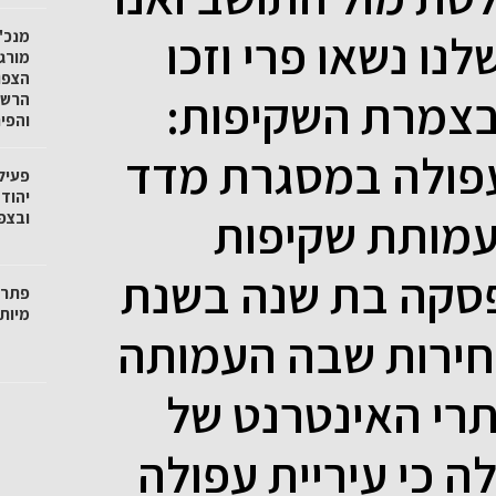
ו נשאו פרי וזכו
מנכ"ל
מורגנ
הצפו
בצמרת השקיפות:
הרשו
והפי
עפולה במסגרת מדד
פעיל
יהוד
עמותת שקיפות
ובצפו
פסקה בת שנה בשנת
פתרו
מיות
 בחירות שבה העמותה
רי האינטרנט של
ה כי עיריית עפולה