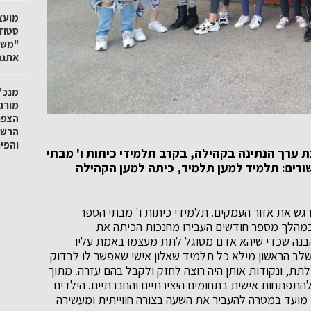
"משק
אתגר
מנכ"ל
מורגנ
הצפו
הרשו
והפי
 ערך הנתינה בקהילה, בקרב תלמידי כיתות ו' מבתי
ורים: תלמיד למען תלמיד, כיתה למען הקהילה
גש את אזור העמקים. תלמידי כיתות ו' מבתי הספר
 במהלך מספר חודשים העבירו מחנכות הכיתה את
 הבנה שכדי שיהא אדם מסוגל לתת מעצמו באמת עליו
שלב הראשון מילא כל תלמיד שאלון אישי שאפשר לו לבדוק
 לתת, ונקודות אותן היה רוצה לחזק ולקבל בהם עזרה. מתוך
להתפתחות אישית בתחומים היצירתיים והחברתיים. הילדים
 מועד במטרה להעביר את השעה בצורה חווייתית ומעשירה