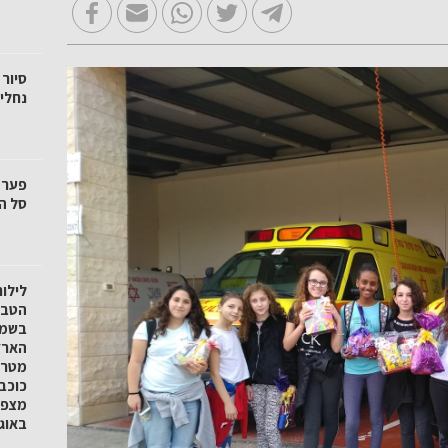
סיור 
נחלי 
סל הק
לילו
הטבע 
בשמו
הארץ
מטר 
כוכב
באוגוסט