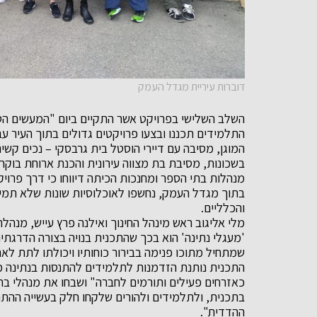
דוברות עיריית מגדל העמק
השלב השלישי בפרויקט אשר התקיים ביום "המעשים הטו
התלמידים תכננו ובצעו פרויקטים גדולים בתוך העיר עב
המוגן, מסיבה עם דיירי הוסטל בית גרבסקי – נכים קשי
בשכונות, מסיבת בת מצווה עירונית והכנת ארוחת בוק
מנהלות בתי הספר ומחנכות הכיתה דיווחו כי דרך פרוי
בתוך מגדל העמק, נחשפו לאוכלוסיות שונות שלא תמיד 
והכלליים.
מלי אליגוב ראש מינהל החינוך ואילנה פרץ עייש, מנהל
'מעגלי נתינה' הוא בכך שהתכנית בנויה בצורה הדרגת
שמתחיל מתוכו פנימה בבירור כוחותיו ויכולתו לתת ל
התכנית נותנת הזדמנות לתלמידים להתנסות בנתינה מת
כאזרחים פעילים ותורמים לחברה" ושבחו את מנהלי בת
בתכנית, ולתלמידים ולהורים שלקחו חלק בעשייה ההתנ
ההדדית".