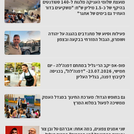
מועצת שלומי העניקה מלגות ל-140 סטודנטים
בהיקף של כ-1.5 מיליון ש"ח: "משקיעים בדור
העתיד גם בימים של אתגר"
פעילות וסיוע של מתנדבים בהגנה על יהודה
ושומרון, הגבול המזרחי בבקעה ובצפון
פופ-אפ יקב הרי גליל במתחם דפנה'לה - יום
חמישי, 23.07.2026- "דפנה'לה", בכניסה
לקיבוץ דפנה, בגליל העליון
גם בחופש הגדול: מערכת החינוך במגדל העמק
ממשיכה לפעול במלוא המרץ
שני אמנים צפונים, במה אחת: אברהם טל ובן צור