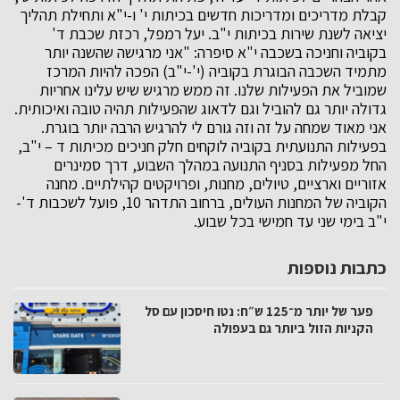
קבלת מדריכים ומדריכות חדשים בכיתות י' ו-י"א ותחילת תהליך
יציאה לשנת שירות בכיתות י"ב. יעל רמפל, רכזת שכבת ד'
בקוביה וחניכה בשכבה י"א סיפרה: "אני מרגישה שהשנה יותר
מתמיד השכבה הבוגרת בקוביה (י'-י"ב) הפכה להיות המרכז
שמוביל את הפעילות שלנו. זה ממש מרגיש שיש עלינו אחריות
גדולה יותר גם להוביל וגם לדאוג שהפעילות תהיה טובה ואיכותית.
אני מאוד שמחה על זה וזה גורם לי להרגיש הרבה יותר בוגרת.
בפעילות התנועתית בקוביה לוקחים חלק חניכים מכיתות ד – י"ב,
החל מפעילות בסניף התנועה במהלך השבוע, דרך סמינרים
אזוריים וארציים, טיולים, מחנות, ופרויקטים קהילתיים. מחנה
הקוביה של המחנות העולים, ברחוב התדהר 10, פועל לשכבות ד'-
י"ב בימי שני עד חמישי בכל שבוע.
כתבות נוספות
פער של יותר מ־125 ש״ח: נטו חיסכון עם סל
הקניות הזול ביותר גם בעפולה