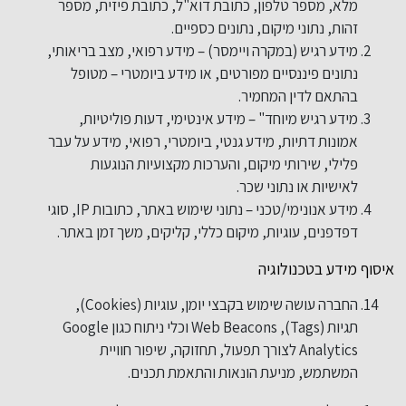
מלא, מספר טלפון, כתובת דוא"ל, כתובת פיזית, מספר
זהות, נתוני מיקום, נתונים כספיים.
מידע רגיש (במקרה ויימסר) – מידע רפואי, מצב בריאותי,
נתונים פיננסיים מפורטים, או מידע ביומטרי – מטופל
בהתאם לדין המחמיר.
מידע רגיש מיוחד" – מידע אינטימי, דעות פוליטיות,
אמונות דתיות, מידע גנטי, ביומטרי, רפואי, מידע על עבר
פלילי, שירותי מיקום, והערכות מקצועיות הנוגעות
לאישיות או נתוני שכר.
מידע אנונימי/טכני – נתוני שימוש באתר, כתובות IP, סוגי
דפדפנים, עוגיות, מיקום כללי, קליקים, משך זמן באתר.
איסוף מידע בטכנולוגיה
החברה עושה שימוש בקבצי יומן, עוגיות (Cookies),
תגיות (Tags), Web Beacons וכלי ניתוח כגון Google
Analytics לצורך תפעול, תחזוקה, שיפור חוויית
המשתמש, מניעת הונאות והתאמת תכנים.