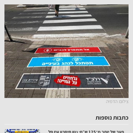
צילום: הדמיה
כתבות נוספות
פער של יותר מ־125 ש״ח: נטו חיסכון עם סל