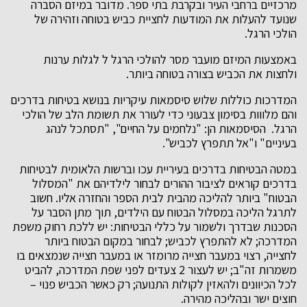
מרכזיים ברחבי העיר ובקרבת בתי ספר. מדובר במיזם הסברה
שנועד להעלות את המודעות לחציית כביש בטוחה וזהירה של
הולכי הרגל.
באמצעות המיזם מועבר מסר להולכי הרגל ל לגלות ערנות
ולחצות את הכביש בצורה בטוחה ביותר.
המדרכות כוללות שלוש סיסמאות עיקריות בנושא בטיחות בדרכים
והם מלווות בסימון צבעוני כדי לעורר את תשומת הלב של הולכי
הרגל. הסיסמאות הן: "נלחמים על החיים", "תסתכל לנהג
בעיניים" ו"אל תתפרץ לכביש".
במטה הבטיחות בדרכים בעיריית עכו וברשות הלאומית לבטיחות
בדרכים קוראים לציבור ההורים לבחור לילדיהם את "המסלול
הבטוח" ביותר להליכה מהבית לבית הספר והחזרה אליו. חשוב
לתרגל הליכה במסלול הבטוח עם הילדים, תוך מתן הסבר על
הסכנות שבדרך ולשמור על כללי הבטיחות: יש ללכת רחוק משפת
המדרכה; לא להתפרץ לכביש; לבחור במקום הבטוח ביותר
לחצייה, רצוי במעבר חצייה מרומזר או במעבר חצייה שנמצאים בו
משמרות זה"ב; יש לעצור 2 צעדים לפני שפת המדרכה, להביט
לכל הכיוונים ולהאזין לקולות התנועה; רק כאשר הכביש פנוי –
חוצים ישר ובהליכה מהירה.