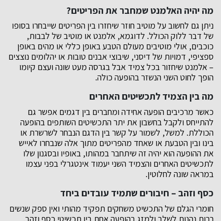
מה יהיה האלמנט שמחבר את הפריטים?
ניתן גם לחשוב על מוטיב חוזר שיחזרו בין הפריטים שייבחרו בסופו
של דבר ללוק הכולל. לדוגמא, אלמנט או מוטיב של לבבות,
כוכבים, אולי מוטיבים מעולם הטבע באופן כללי או מהים באופן
ספציפי, דמויות של דיסני, שיבוצי אבנים טובות או יהלומים נוצצים
– אלמנט שיחזור בכל צמיד אבל בגרסה מעט שונה ועצם קיומו
הופך לחוט השני הנשזר בהופעה כולה.
מה בין הצמיד לתכשיטים האחרים
כאשר מרכיבים הופעה אחידה ומחברים בין דגמים אפשר גם
להתייחס ולקבל בחשבון את יתר התכשיטים השותפים בהופעה
הכוללת. למשל, לשמור על קשר בין הדגם הנבחר לשרשרת או
בינו ובין הטבעת או שאחד מהפריטים מתוך אלה שנבחרו לאייש
את ההופעה הוא יהיה זה שיתחבר במהותו, באופיו ובסגנון שלו
לתכשיטים האחרים והצמיד השני יעמוד אינטגרלי בפני עצמו
במראה שונה לחלוטין.
כסף וזהב – חיבורים שתמיד עובדים ביחד
חומרי הגלם של התכשיט משחקים תפקיד מהותי ואין ספק שנשים
רבות נהנות לשלב ולמזג בהופעה אחת בין תכשיטי כסף וזהב.