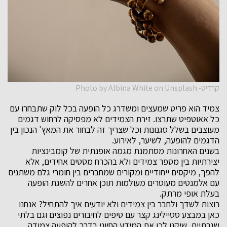
קרדיט- Photo by Albina White on Unsplash
צמיד הוא פריט שמעצים ומשדרג כל הופעה בכל לוק שתבחרו עם
כל אאוטפיט שתרצו. זירת הצמידים לא מפסיקה לרחוש דגמים
מעוצבים בשלל סגנונות וכל שצריך זה לבחור את המאץ' הנכון בין
הדגמים להופעה, לשיער, לאירוע.
בשנים האחרונות מסתמנת מגמה אופנתית של קומבינציות
יצירתיות בין מספר צמידים ולא בהכרח מסטים אחידים, אלא
להפך, מיקסים ייחודיים ומקורים שמחברים בין חומרי גלם משתנים
עם אלמנטים מעוטרים מעולמות תוכן אחרים להשגת הופעה
בעלת אופי מרתק.
רוצות לשדך ולחבר בין צמידים ולא יודעים איך להתחיל? אנחנו
כאן במבצע סטיילינג קצר עם טיפים לחיבורים נפוצים וגם בלתי
שגרתיים, שיקנו לכן את המידע החיוני בדרך להופעה צמודה