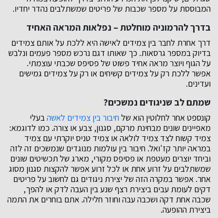
המבוססת על מספר שכבות של פריטים שמשתלבים נהדר יחדיו.
בדרך להרמוניה מוחלטת – נפלאות המראה האחיד
דרך אחרת לחבר בין צמידים לאישה היא ללכת על אותם צמידים
בדיוק במספר גרסאות. כך שאותו דגם נרכש מספר פעמים ונלבש
על הגוף ויוצר מראה אחיד פשוט של פסיפס שכבתי עוצמתי.
אפשר ללכת רק על צמידים קשיחים או רק על צמידים גמישים
ועדינים.
שמתם לב שניגודים נמשכים?
קונספט אחר לחלוטין הוא של
חיבור בין צמידים לאשה
בעלי
מאפיינים שונים מבחינת מרקם, סגנון, צבע או צורה. כמו לדוגמא:
צמיד קשוח לצד צמיד לולאה או צמיד טניס יוקרתי עם צמיד
במראה יותר קז'ואל. חיבור בין עולמות מנוגדים שנמשכים זה לזה
וביחד יוצרים מעטפת או פסיפס מקורי, מארג של תכשיטים שונים
שמשתלבים על זרוע אחת או לכל זרוע אפשר להקצות סגנון מסוג
אחר. אפשר במקרה הזה של יצירת ניגודים גם לחשוב על פריטים
דקים לעומת עבים ביצירת רצף שנע בין העבה לדק או להפך,
שכבה אחת דקה ושכבה עבה וחוזר חלילה. אתם בוחרים את התמה
ביצירת ההופעה.