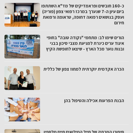
כ-160 חובשים ופראמדיקים של מד"א השתתפו
ביום עיון ה-7 שנערך במרכז רפואי צפון (פוריה)
ועסק בנושאים רפואה דחופה, טראומה ורפואת
חירום
הורים שימו לב: מתחמי "נקודה טובה" בחופי
איגוד ערים כינרת למניעת מצבי סיכון בבני
ובנות נוער מכל הארץ - שיצאו לחופשת הקיץ
הכרה אקדמית יוקרתית למחוז צפון של כללית
הבנת הפרעות אכילה והטיפול בהן
סיפורו המרתק של חייל המילואים חיים מלספין