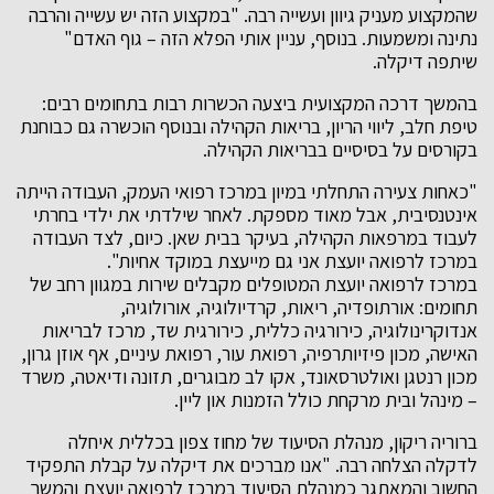
שהמקצוע מעניק גיוון ועשייה רבה. "במקצוע הזה יש עשייה והרבה
נתינה ומשמעות. בנוסף, עניין אותי הפלא הזה – גוף האדם"
שיתפה דיקלה.
בהמשך דרכה המקצועית ביצעה הכשרות רבות בתחומים רבים:
טיפת חלב, ליווי הריון, בריאות הקהילה ובנוסף הוכשרה גם כבוחנת
בקורסים על בסיסיים בבריאות הקהילה.
"כאחות צעירה התחלתי במיון במרכז רפואי העמק, העבודה הייתה
אינטנסיבית, אבל מאוד מספקת. לאחר שילדתי את ילדי בחרתי
לעבוד במרפאות הקהילה, בעיקר בבית שאן. כיום, לצד העבודה
במרכז לרפואה יועצת אני גם מייעצת במוקד אחיות".
במרכז לרפואה יועצת המטופלים מקבלים שירות במגוון רחב של
תחומים: אורתופדיה, ריאות, קרדיולוגיה, אורולוגיה,
אנדוקרינולוגיה, כירורגיה כללית, כירורגית שד, מרכז לבריאות
האישה, מכון פיזיותרפיה, רפואת עור, רפואת עיניים, אף אוזן גרון,
מכון רנטגן ואולטרסאונד, אקו לב מבוגרים, תזונה ודיאטה, משרד
– מינהל ובית מרקחת כולל הזמנות און ליין.
ברוריה ריקון, מנהלת הסיעוד של מחוז צפון בכללית איחלה
לדקלה הצלחה רבה. "אנו מברכים את דיקלה על קבלת התפקיד
החשוב והמאתגר כמנהלת הסיעוד במרכז לרפואה יועצת והמשך