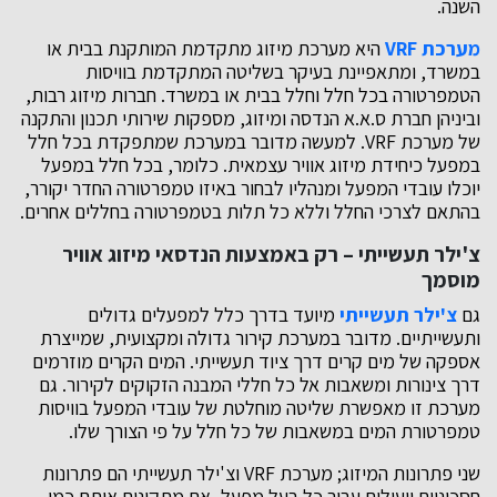
השנה.
מערכת VRF
היא מערכת מיזוג מתקדמת המותקנת בבית או
במשרד, ומתאפיינת בעיקר בשליטה המתקדמת בוויסות
הטמפרטורה בכל חלל וחלל בבית או במשרד. חברות מיזוג רבות,
וביניהן חברת ס.א.א הנדסה ומיזוג, מספקות שירותי תכנון והתקנה
של מערכת VRF. למעשה מדובר במערכת שמתפקדת בכל חלל
במפעל כיחידת מיזוג אוויר עצמאית. כלומר, בכל חלל במפעל
יוכלו עובדי המפעל ומנהליו לבחור באיזו טמפרטורה החדר יקורר,
בהתאם לצרכי החלל וללא כל תלות בטמפרטורה בחללים אחרים.
צ'ילר תעשייתי – רק באמצעות הנדסאי מיזוג אוויר
מוסמך
גם
צ'ילר תעשייתי
מיועד בדרך כלל למפעלים גדולים
ותעשייתיים. מדובר במערכת קירור גדולה ומקצועית, שמייצרת
אספקה של מים קרים דרך ציוד תעשייתי. המים הקרים מוזרמים
דרך צינורות ומשאבות אל כל חללי המבנה הזקוקים לקירור. גם
מערכת זו מאפשרת שליטה מוחלטת של עובדי המפעל בוויסות
טמפרטורת המים במשאבות של כל חלל על פי הצורך שלו.
שני פתרונות המיזוג; מערכת VRF וצ'ילר תעשייתי הם פתרונות
חסכוניים ויעילים עבור כל בעל מפעל, אם מתקינים אותם כמו