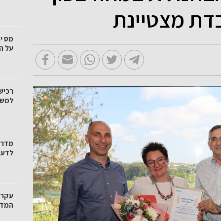
דת מצטיינת
מס י
על ה
רכיש
למשק
מדרי
לדעת
עקרו
המדרי