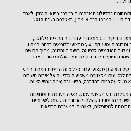
דולה".
אל בשנת 2000 והשלימה את התמחותה ברדיולוגיה אבחנתית במרכז רפואי העמק. לאחר
שנים של עבודה בתחום הרדיולוגיה הפולשנית וניהול יחידת ה-CT במרכז הרפואי צפון, הצטרפה בשנת 2018
במסגרת תפקידה היא מפענחת בדיקות דימות למחוז צפון ובדיקות CT מורכבות עבור בית החולים בילינסון,
מבוגרים ומעניקה ייעוץ מקצועי לרופאים ברחבי המחוז.
 ומלווה סטודנטים לרפואה. בשנה האחרונה, מתוך תחושת
ת שמונה ופועלת להרחבת שירותי האולטרסאונד באזור.
קיס היא עוגן מקצועי עבור כלל צוות הדימות במחוז. הידע
ה למצוינות מקצועית משפיעים מדי יום על איכות השירות
 משקיעה רבות בהדרכה, בליווי ובהעצמת אנשי הצוות".
יס משלבת ידע מקצועי עמוק, ראייה מערכתית ומחויבות
שירותי הדימות בקהילה ולהרחבת הנגישות לשירותים
ומתה למטופלים, לצוותים ולמערכת הבריאות".