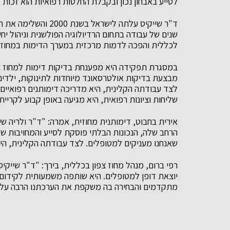
לסייע באבחון נכון ובקבלת החלטות רפואיות הוא זכות ג
ד"ר שייקיס עלתה לישר
לכללית והפכה לדמות מרכזית במערך הדימות במחוז.
מבצעת בדיקות אולטרסאונד מיוחדות לתינוקות, ילדים ו
לצד עבודתה הקלינית, היא מדריכה דימותנים רפואיים
שליחות וציונות רפואית, היא מגיעה באופן קבוע לקריי
אירית בחבוט, דימותנית מחוזית, אמרה: "ד"ר ולריה שיי
הרחב שלה, הנכונות הבלתי פוסקת לסייע והמחויבות של
שאנחנו מעניקים למטופלים. לצד עבודתה הקלינית, היא
רפי ברום, מנהל מחוז צפון בכללית, בירך: "ד"ר שייק
יוצאת דופן למטופלים. היא שותפה משמעותית לקידום 
מתקדמים והבחירה בה משקפת את הערכתנו הרבה עלתר