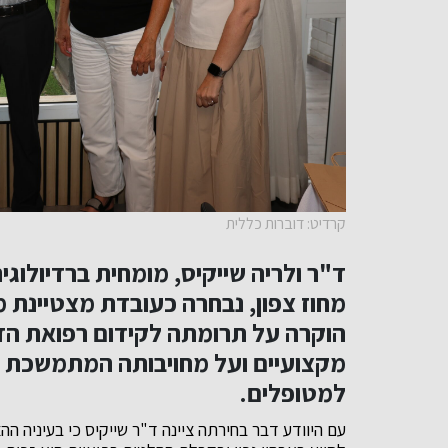
קרדיט: דוברות כללית
ד"ר ולריה שייקיס, מומחית ברדיולו
הוקרה על תרומתה לקידום רפואת הד
מקצועיים ועל מחויבותה המתמשכת לש
למטופלים.
עם היוודע דבר בחירתה ציינה ד"ר שייקיס כי בעיניה ההצט