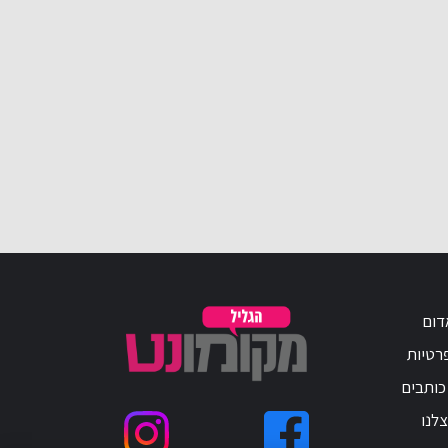
דום
פרטיות
כותבים
לנו