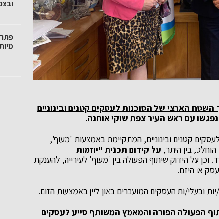
ובצפו
פתרו
מיות
רך השטח הארצי של הסוכנות לעסקים קטנים ובינוניים
פגשו עם ראש העיר צפת שוקי אוחנה.
עסקים קטנים ובינוניים
, המתקיימת באמצעות 'מעוף',
הוחלט, בין היתר,
על קידום תכנית "יוזמות
. וכן על הידוק שיתוף הפעולה בין 'מעוף' לעירייה, להענקת
סק או היזם.
ם/יות ובעלי/ות העסקים המועברים באון ליין באמצעות הזום.
תוף הפעולה הפורה והמאמץ המשותף סייע לעסקים