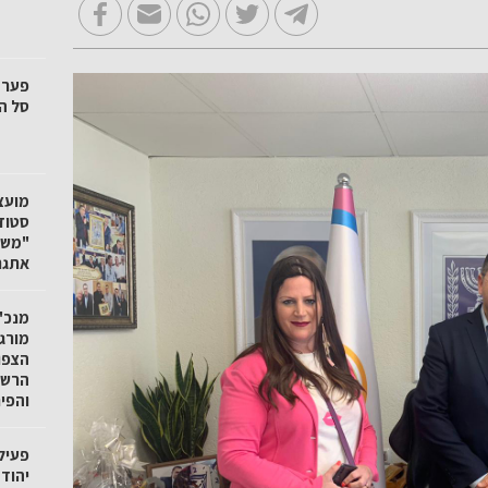
סל הק
"משק
אתגר
מנכ"ל
מורגנ
הצפו
הרשו
והפי
פעיל
יהוד