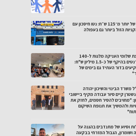
פער של יותר מ־125 ש״ח: נטו חיסכון עם
ניות הזול ביותר גם בעפולה
מועצת שלומי העניקה מלגות ל-140
סטודנטים בהיקף של כ-1.5 מיליון ש"ח:
יעים בדור העתיד גם בימים של
"
 משרד הבינוי והשיכון יהודה
שטרן קיים סיור עבודה מקיף ביישובי
ן: "מחויבים להסיר חסמים, לחזק את
יות ולהמשיך את תנופת השיקום
תוח"
ות וסיוע של מתנדבים בהגנה על
ה ושומרון, הגבול המזרחי בבקעה