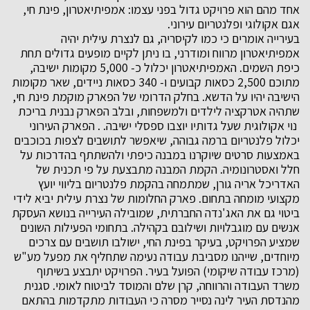
אחד מהם הוא פרויקט גדול בפני עצמו: אמפיתיאטרון, פינת חי,
אגם אקולוגי ופלנטריום עירוני.
בעירייה אומרים כי כמו לקיסריה, גם לנצרת עילית יהיה
אמפיתיאטרון מרווח ומודרני, בו ניתן לקיים מופעים גדולים תחת
כיפת השמים. האמפיתיאטרון יכלול כ- 5,000 מקומות ישיבה,
מתוכם 2,500 כסאות קבועים ו- 340 כסאות ניידים, שאר מקומות
הישיבה יהיו על הדשא. בחלק הדרומי של הפארק מוקמת פינת חי,
שתהיה אטרקציה לילדים ולמשפחות, ובלב הפארק נבנית בריכת
נוי אקולוגית שעל גדותיו יוצבו ספסלי ישיבה. . הפארק העירוני
יכלול פלנטריום ברמה גבוהה, שיאפשר לתושבים לצפות בכוכבים
באמצעות סרטים שיוקרנו במבנה כיפתי ולהשתתף בהדרכות על
חלל ואסטרונומיה. הקמת המבנה מתבצעת על פי תכנית של
האדריכל אריה גורן, שמתמחה בהקמת פלנטריום בליווי יועץ
מקצועי מומחה בתחום. פארק החלומות של נצרת עילית יביא לידי
ביטוי גם את האג'נדה החברתית, שמובילה העירייה בנושא העסקת
אנשים עם מוגבלויות ושילובם בקהילה. בתחומי הפעילות השונים
שמציע הפרויקט, בעיקר בפינת החי, ישולבו תושבים עם צרכים
מיוחדים, שייהנו מסביבת עבודה נעימה שתחליף את מפעל מע"ש
(מרכז עבודה שיקומי) הפועל בעיר. הפרויקט יתבצע בשיתוף
משרד העבודה והרווחה, קרן שלם והמוסד לביטוח לאומי. סגנית
מהנדסת העיר לינה נסייר מסרה כי העבודות מתקדמות בהתאם