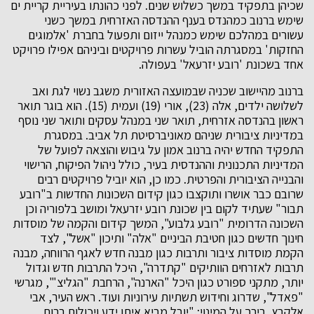
שכיהן בתפקיד במשך כשלוש שנים. לפני כהונתו בעיריית קריית ים
שימש ברנוב כמהנדס בענף ההנדסה האזרחית במשך כשני
עשורים במהלכם שימש כמנהל ייזום ותפעול בחברת 'אלמוגים
החזקות' במסגרתה הוביל עשרות פרויקטים וביניהם אפילו פרויקט
אחד בשכונת 'רובע יזרעאל' בעפולה.
ברנוב מהיישוב שכניה שבמועצה האזורית משגב נשוי לגת ואב
לשלושה ילדים, אלה (23), אורי (19) ועמית (15). הוא בוגר תואר
ראשון בהנדסה אזרחית, תואר שני במנהל עסקים ותואר שני נוסף
במדיניות ציבורית שניהם מאוניברסיטת תל אביב. במסגרת
התפקיד החדש יהיה ברנוב אמון על גיבוש והוצאה לפועל של
המדיניות התכנונית וההנדסית בעיר, כולל ניהול הפיקוח, הרישוי
והבנייה הציבורית והפרטית. כמו כן, הוא יוביל פרויקטים רבים
שרובם כבר אושרו ותוקצבו כגון קידום השכונות החדשות ב"רובע
תבור" שעתיד לקום בין שכונת רובע יזרעאל ומושב בלפוריה וכן
השכונה הדרומית "רובע גלבוע", המשך קידום והקמה של מוסדות
חינוך חדשים כגון חטיבת הביניים "אלה" ותיכון "אשל", לצד
הקמת מוסדות ציבור ותרבות כגון מבנה חדש לאגף הרווחה, מבנה
תרבות לאזרחים הוותיקים "קתדרה", היכל התרבות חדש וגדול
יותר, מתקני ספורט כגון היכל "הארנה", הרחבת "הגליצ'", מגרשי
"פאדל", שדרוג וחידוש תשתיות עירוניות ועוד. ראש העיר, אבי
אלקבץ, בירך על המינוי: "יובל מביא איתו ידע ויכולות רבות