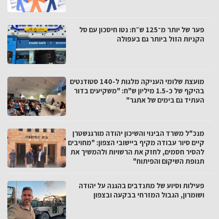
פער של יותר מ־125 ש״ח: נטו חיסכון עם סל
הקניות הזול ביותר גם בעפולה
מועצת שלומי העניקה מלגות ל-140 סטודנטים
בהיקף של כ-1.5 מיליון ש"ח: "משקיעים בדור
העתיד גם בימים של אתגר"
מנכ"ל משרד הבינוי והשיכון יהודה מורגנשטרן
קיים סיור עבודה מקיף ביישובי הצפון: "מחויבים
להסיר חסמים, לחזק את הרשויות ולהמשיך את
תנופת השיקום והפיתוח"
פעילות וסיוע של מתנדבים בהגנה על יהודה
ושומרון, הגבול המזרחי בבקעה ובצפון