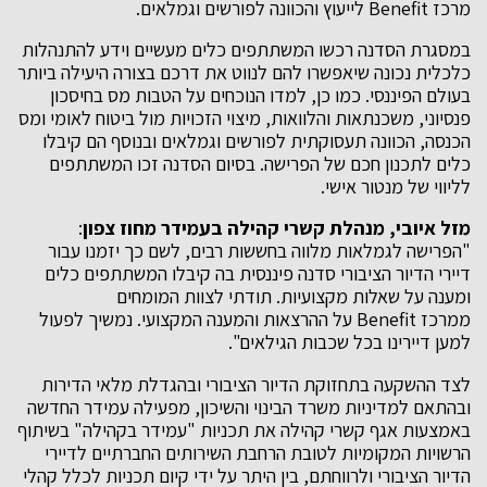
מרכז Benefit לייעוץ והכוונה לפורשים וגמלאים.
במסגרת הסדנה רכשו המשתתפים כלים מעשיים וידע להתנהלות
כלכלית נכונה שיאפשרו להם לנווט את דרכם בצורה היעילה ביותר
בעולם הפיננסי. כמו כן, למדו הנוכחים על הטבות מס בחיסכון
פנסיוני, משכנתאות והלוואות, מיצוי הזכויות מול ביטוח לאומי ומס
הכנסה, הכוונה תעסוקתית לפורשים וגמלאים ובנוסף הם קיבלו
כלים לתכנון חכם של הפרישה. בסיום הסדנה זכו המשתתפים
לליווי של מנטור אישי.
מזל איובי, מנהלת קשרי קהילה בעמידר מחוז צפון
:
"הפרישה לגמלאות מלווה בחששות רבים, לשם כך יזמנו עבור
דיירי הדיור הציבורי סדנה פיננסית בה קיבלו המשתתפים כלים
ומענה על שאלות מקצועיות. תודתי לצוות המומחים
ממרכז Benefit על ההרצאות והמענה המקצועי. נמשיך לפעול
למען דיירינו בכל שכבות הגילאים".
לצד ההשקעה בתחזוקת הדיור הציבורי ובהגדלת מלאי הדירות
ובהתאם למדיניות משרד הבינוי והשיכון, מפעילה עמידר החדשה
באמצעות אגף קשרי קהילה את תכניות "עמידר בקהילה" בשיתוף
הרשויות המקומיות לטובת הרחבת השירותים החברתיים לדיירי
הדיור הציבורי ולרווחתם, בין היתר על ידי קיום תכניות לכלל קהלי