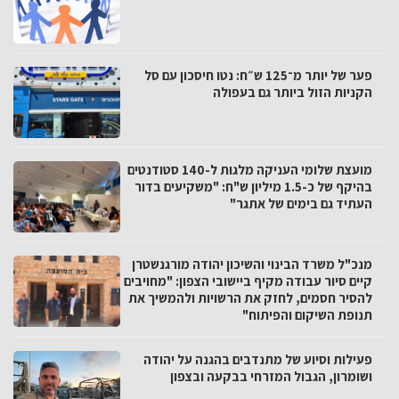
פער של יותר מ־125 ש״ח: נטו חיסכון עם סל
הקניות הזול ביותר גם בעפולה
מועצת שלומי העניקה מלגות ל-140 סטודנטים
בהיקף של כ-1.5 מיליון ש"ח: "משקיעים בדור
העתיד גם בימים של אתגר"
מנכ"ל משרד הבינוי והשיכון יהודה מורגנשטרן
קיים סיור עבודה מקיף ביישובי הצפון: "מחויבים
להסיר חסמים, לחזק את הרשויות ולהמשיך את
תנופת השיקום והפיתוח"
פעילות וסיוע של מתנדבים בהגנה על יהודה
ושומרון, הגבול המזרחי בבקעה ובצפון