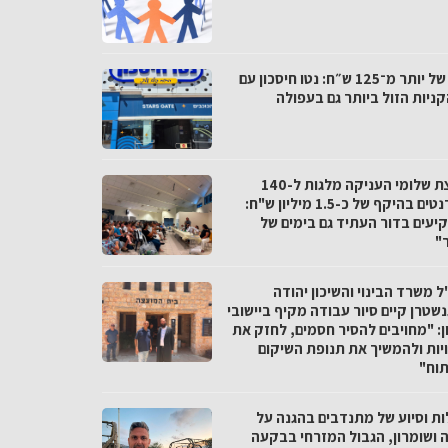
פער של יותר מ־125 ש״ח: נטו חיסכון עם
ניות הזול ביותר גם בעפולה
מועצת שלומי העניקה מלגות ל-140
סטודנטים בהיקף של כ-1.5 מיליון ש"ח:
יעים בדור העתיד גם בימים של
"
 משרד הבינוי והשיכון יהודה
שטרן קיים סיור עבודה מקיף ביישובי
ן: "מחויבים להסיר חסמים, לחזק את
יות ולהמשיך את תנופת השיקום
תוח"
ות וסיוע של מתנדבים בהגנה על
ה ושומרון, הגבול המזרחי בבקעה