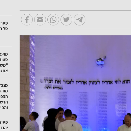
סל הק
"משק
אתגר
מנכ"ל
מורגנ
הצפו
הרשו
והפי
פעיל
יהוד