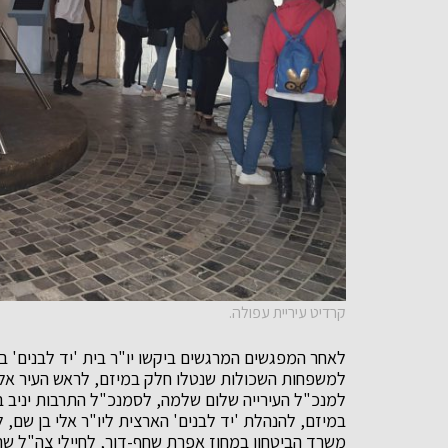
קרדיט עיריית עפולה.
לאחר המפגשים המרגשים ביקשו יו"ר בית 'יד לבנים' בעפ
למשפחות השכולות שנטלו חלק במיזם, לראש העיר אלק
למנכ"ל העירייה שלום שלמה, לסמנכ"ל התרבות יניב ב
במיזם, להנהלת 'יד לבנים' הארצית ליו"ר אלי בן שם, 
משרד הביטחון במחוז אפרת שחף-דור, לחיילי צה"ל ש