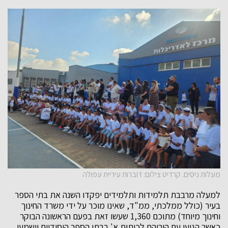
מעלות ניסים. קרדיט צילום: דוברות עיריית עפולה
למעלה מרבבת תלמידות ותלמידים יפקדו השנה את בתי הספר
בעיר (כולל ממלכתי, ממ"ד, שאינו מוכר על ידי משרד החינוך
וחינוך מיוחד) מתוכם 1,360 שעשו זאת בפעם הראשונה הבוקר
כאשר הגיעו עם הוריהם לכיתות א' בבתי הספר היסודיים וישמעו