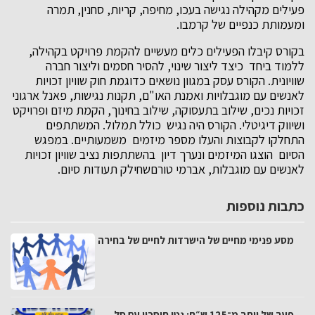
פעילים מקהילה נגישה בעכו, מחיפה, קריות, סחנין, תמרה
ומעמותת כנפיים של קרמבו.
בקורס קיבלו הפעילים כלים מעשיים להקמת פרויקט בקהילה,
ללמוד ביחד כיצד ליצור שינוי, להסיר חסמים וליצור חברה
שוויונית. הקורס עסק במגוון נושאים כדוגמת חוק שוויון זכויות
לאנשים עם מוגבלויות ואמנת האו"ם, תקנות נגישות, פאנל ארגוני
זכויות נכים, שילוב בתעסוקה, שילוב בחינוך, הקמת מיזם ופרויקט
ושיווק דיגיטלי. הקורס היה נגיש כולל תמלול. המשתתפים
התחלקו לקבוצות והעלו מספר מיזמים משמעותיים. במפגש
הסיום הוצגו המיזמים ונערך דיון בהשתתפות נציב שוויון זכויות
לאנשים עם מוגבלות, אברמי טורם​שחילק תעודות סיום.
כתבות נוספות
מסע פנימי מחיים של הישרדות לחיים של בחירה
פער של יותר מ־125 ש״ח: נטו חיסכון עם סל