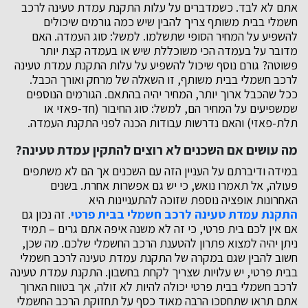
אתם לא לבד. כשמדברים על עלות התקנת עמדת טעינה לרכב
חשמלי בבית משותף צריך להבין שיש כמה גורמים שיכולים
להשפיע על המחיר הסופי שתשלמו. למשל: סוג העמדה. האם
מדובר על בעמדה הכי משוכללת שיש או בעמדה קצת יותר
פשוטה? גורם נוסף שיכול להשפיע על עלות התקנת עמדת טעינה
לרכב חשמלי בבית משותף, זו השאלה של מרחק ואורך הכבל.
ככל שהכבל ארוך יותר, המחיר יהיה בהתאם. הגורמים הנוספים
שמשפיעים על המחיר הם, למשל: סוג החיבור (חד-פאזי או
תלת-פאזי) והאם נדרשות עבודות הכנה לפני התקנת העמדה.
מה עושים אם השכנים לא רוצים להתקין עמדת טעינה?
במידה ודיברתם על העניין הזה עם השכנים אך הם לא משתפים
פעולה, אל תאמרו נואש, כי יש גם אפשרות אחרת. בשנים
האחרונות אופציה נוספת שזוכה להתעניינות היא
התקנת עמדת טעינה לרכב חשמלי בבית פרטי
. זה נכון גם
אם אין לכם בית פרטי, כי זה לא משנה איפה אתם גרים – תמיד
ניתן יהיה למצוא פתרון להטענת הרכב החשמלי שלכם. מה שכן,
חשוב להבין שגם במקרה של התקנת עמדת טעינה לרכב חשמלי
בבית פרטי, יש עלויות שצריך לקחת בחשבון. התקנת עמדת טעינה
לרכב חשמלי בבית פרטי יכולה להיות לא זולה, אך בטווח הארוך
אתם תראו שתחסכו הרבה מאוד כסף על תחזוקת הרכב החשמלי