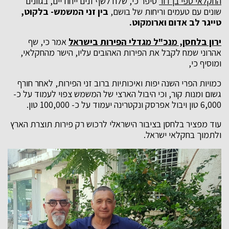
החקלאי ספי בן דור
סיפר כי, שלח לשף זנים ייחודיים, בגוונים
שונים עם טעמים וריחות של בושם,
בין זני המשמש- בלקוט,
טייגר לב אדום וארומקוט.
ירון בלחסן, מנכ"ל מגדלי הפירות בישראל
אמר כי, שף
אהרוני שמח לקבל את הפירות האהובים עליו, הישר מהחקלאי,
ומוסיף כי,
כמויות הפרי השנה יפות ואיכותיות ברוב זני הפירות, לאחר חורף
גשום ומנות קור, וכי היבול הארצי של המשמש צפוי לעמוד על כ-
6,000 טון ויבול אפרסק ונקטרינה יעמוד על כ- 100,000 טון.
עוד מפציר בלחסן בציבור הישראלי לרכוש רק פירות תוצרת הארץ
ולתמוך בחקלאי ישראל.