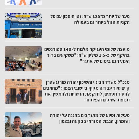
פער של יותר מ־125 ש״ח: נטו חיסכון עם סל
הקניות הזול ביותר גם בעפולה
מועצת שלומי העניקה מלגות ל-140 סטודנטים
בהיקף של כ-1.5 מיליון ש"ח: "משקיעים בדור
העתיד גם בימים של אתגר"
מנכ"ל משרד הבינוי והשיכון יהודה מורגנשטרן
קיים סיור עבודה מקיף ביישובי הצפון: "מחויבים
להסיר חסמים, לחזק את הרשויות ולהמשיך את
תנופת השיקום והפיתוח"
פעילות וסיוע של מתנדבים בהגנה על יהודה
ושומרון, הגבול המזרחי בבקעה ובצפון