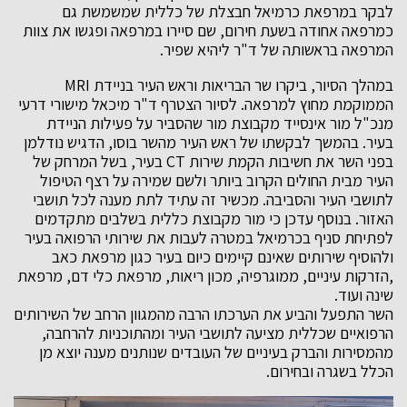
לבקר במרפאת כרמיאל חבצלת של כללית שמשמשת גם
כמרפאה אחודה בשעת חירום, שם סיירו במרפאה ופגשו את צוות
המרפאה בראשותה של ד"ר ליהיא שפיר.
במהלך הסיור, ביקרו שר הבריאות וראש העיר בניידת MRI
הממוקמת מחוץ למרפאה. לסיור הצטרף ד"ר מיכאל מישורי דרעי
מנכ"ל מור אינסייד מקבוצת מור שהסביר על פעילות הניידת
בעיר. בהמשך לבקשתו של ראש העיר מהשר בוסו, הדגיש נודלמן
בפני השר את חשיבות הקמת שירות CT בעיר, בשל המרחק של
העיר מבית החולים הקרוב ביותר ולשם שמירה על רצף הטיפול
לתושבי העיר והסביבה. מכשיר זה עתיד לתת מענה לכל תושבי
האזור. בנוסף עדכן כי מור מקבוצת כללית בשלבים מתקדמים
לפתיחת סניף בכרמיאל במטרה לעבות את שירותי הרפואה בעיר
ולהוסיף שירותים שאינם קיימים כיום בעיר כגון מרפאת כאב
,הזרקות עיניים, ממוגרפיה, מכון ריאות, מרפאת כלי דם, מרפאת
שינה ועוד.
השר התפעל והביע את הערכתו הרבה מהמגוון הרחב של השירותים
הרפואיים שכללית מציעה לתושבי העיר ומהתוכניות להרחבה,
מהמסירות והברק בעיניים של העובדים שנותנים מענה יוצא מן
הכלל בשגרה ובחירום.