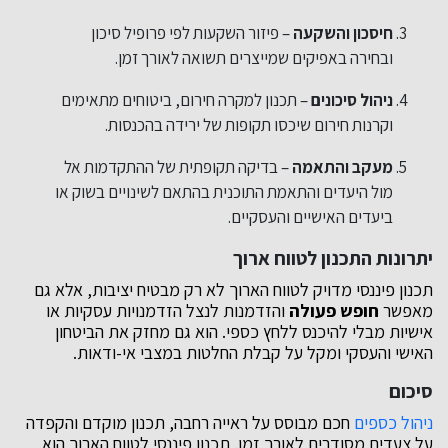
חיסכון והשקעה
– פיזור השקעות לפי פרופיל סיכון
ובחירה באפיקים שמייצרים תשואה לאורך זמן.
ניהול סיכונים
– תכנון למקרה חירום, ביטוחים מתאימים
וקרנות חירום שיכסו תקופות של ירידה בהכנסות.
מעקב והתאמה
– בדיקה תקופתית של ההתקדמות אל
מול היעדים והתאמת התוכנית בהתאם לשינויים בשוק או
ביעדים האישיים והעסקיים.
יתרונות התכנון לטווח ארוך
תכנון פיננסי מדויק לטווח הארוך לא רק מבטיח יציבות, אלא גם
מאפשר
חופש פעולה
והזדמנות לנצל הזדמנויות עסקיות או
אישיות מבלי להיכנס ללחץ כספי. הוא גם מחזק את הביטחון
האישי והעסקי ומקל על קבלת החלטות במצבי אי-ודאות.
סיכום
ניהול כספים
חכם מבוסס על ראייה רחבה, תכנון מוקדם והקפדה
על צעדים מסודרים לאורך זמן. תכנון פיננסי לטווח הארוך הוא