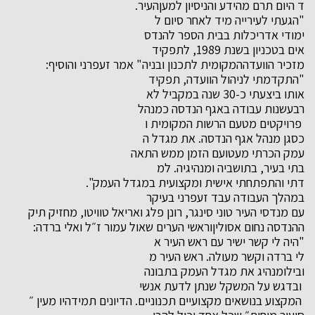
ד היום תרם מהידע והניסיון למען
העיר.
"הגעתי לעירייה מיד לאחר סיום ל
ימודי אדריכלות בבית הספר להנדס
אים בטכניון בשנת 1989, לתפקיד
מזכיר הוועדההמקומית לתכנון ובנ
יה" אמר זעפרני והוסיף:
"התקדמתי לניהול הוועדה, תפקיד
אותו ביצעתי כ-30 שנה במקביל לא
רבעשנות עבודה באגף הנדסה כמנהל
פרויקטים מטעם הרשות המקומית ו
כסגן מנהל אגף הנדסה. את מגדל ה
עמק הכרתי מעטועם הזמן ממש התאה
בתי בעיר, בתושביה ומנהיגיה. למ
דתי והתפתחתי אישית ומקצועית במ
גדל העמק".
במהלך העבודה עבד זעפרני בעיקר
עם מנדסי העיר טוני סינגר, רונן
פלג ואריאל טוויטו, מחזיק תיק
ההנדסה נחום אסוליןוראשי הערים
שאול עמור ז״ל ואלי ברדה:
"היה לי קשר ישיר עם ראש העיר א
לי ברדה וקשר מעולה. ראש העיר מ
ובילומנהיג את מגדל העמק בתבונה
ובדגש על המשקל שנתן לדעת אנשי
המקצוע בנושאים מקצועיים תכנונ
יים. הדיונים תמידהיו מעין ״