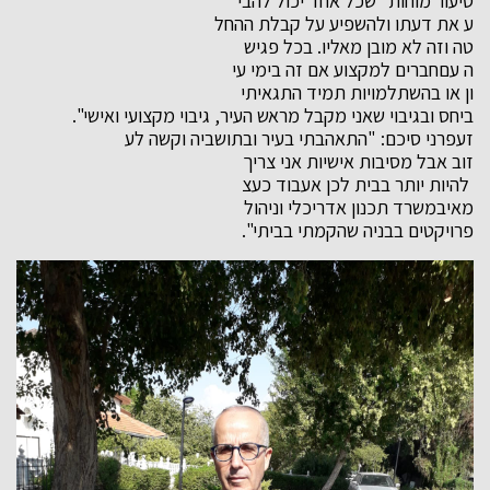
סיעור מוחות״ שכל אחד יכול להבי
ע את דעתו ולהשפיע על קבלת ההחל
טה וזה לא מובן מאליו. בכל פגיש
ה עםחברים למקצוע אם זה בימי עי
ון או בהשתלמויות תמיד התגאיתי
ביחס ובגיבוי שאני מקבל מראש הע
יר, גיבוי מקצועי ואישי".
זעפרני סיכם: "התאהבתי בעיר ובתושביה וקשה לע
זוב אבל מסיבות אישיות אני צריך
להיות יותר בבית לכן אעבוד כעצ
מאיבמשרד תכנון אדריכלי וניהול
פרויקטים בבניה שהקמתי בביתי".