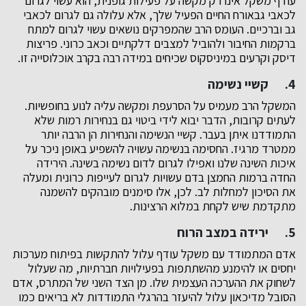
עודף משקל אינו רק מקשה על פעילות גופנית, הוא עשוי לגרום
לכאבי גבאורח החיים הפעיל שלך, אלא עלולה גם לגרום לכאבי
גב וברכיים. העומס הרב שהמפרקים נושאים עשוי לגרום למתח
ברקמות החיבור ולהוביל למצבים דלקתיים וכאב כרוני. פריצות
דיסק וקרעים במיניסקוס שכיחים במידה רבה בקרב אוכלוסייה זו.
4. קשיי נשימה
המשקל הרב מעמיס על הסרעפת ומקשה עליה לנוע בחופשיות.
לעתים קרובות, הדבר יבוא לידי ביטוי גם בנחירות רמות שלא
התמודדנו איתן בעבר. קשיי הנשימה והנחירות הן הרבה יותר
ממטרד מרגיז. החסימה בנשימה עשויה להשפיע באופן ניכר על
איכות השינה שלנו ואפילו לגרום לדום נשימה בשינה. הירידה
החדה ברמות החמצן בדם עשויות לגרום לעייפות כרונית ומעלה
את הסיכון למחלות לב. לכן, אלו סימנים מובהקים להשמנה
מתקדמת שיש לקחת במלוא הרצינות.
5. ירידה במצב הרוח
אדם המתמודד עם משקל עודף עלול להתקשות בפיתוח מערכות
יחסים או להימנע מהשתתפות בפעילויות חברתיות, מה שעלול
לשחוק את ההערכה העצמית שלו. מן הצד השני של המתרס, אדם
הסובל מדיכאון עלול להיעזר בהרגלי התמודדות לא בריאים כמו